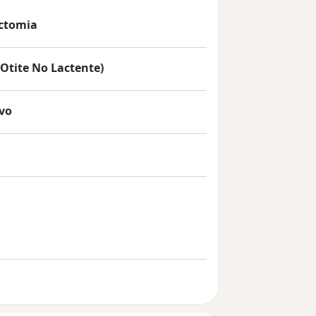
ctomia
tite No Lactente)
ivo