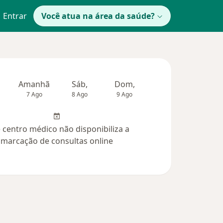
Entrar
Você atua na área da saúde?
Amanhã
Sáb,
Dom,
Segunda-feira
Ter,
7 Ago
8 Ago
9 Ago
10 Ago
11 Ag
 centro médico não disponibiliza a
marcação de consultas online