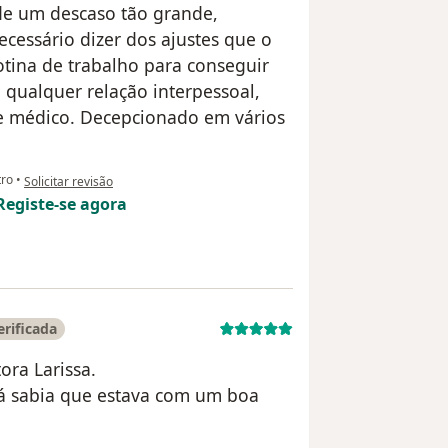
 de um descaso tão grande,
ecessário dizer dos ajustes que o
otina de trabalho para conseguir
e qualquer relação interpessoal,
e e médico. Decepcionado em vários
na opinião do utilizador Paciente
ro
•
Solicitar revisão
Registe-se agora
erificada
ora Larissa.
já sabia que estava com um boa