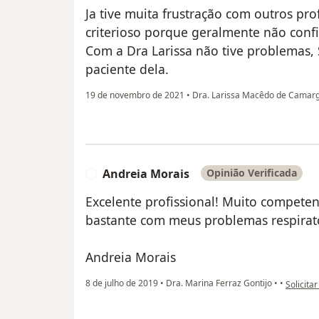
Ja tive muita frustração com outros pr
criterioso porque geralmente não confio
Com a Dra Larissa não tive problemas, S
paciente dela.
19 de novembro de 2021
•
Dra. Larissa Macêdo de Camar
Andreia Morais
Opinião Verificada
A
Excelente profissional! Muito compete
bastante com meus problemas respirató
Andreia Morais
na opini
8 de julho de 2019
•
Dra. Marina Ferraz Gontijo
•
•
Solicita