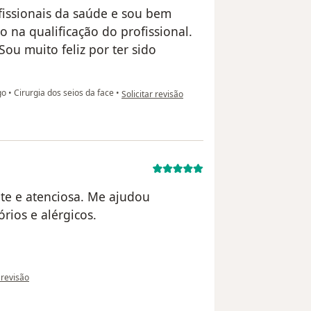
ofissionais da saúde e sou bem
 na qualificação do profissional.
ou muito feliz por ter sido
na opinião do utilizador Thalyson James Rodrigue
go
•
Cirurgia dos seios da face
•
Solicitar revisão
nte e atenciosa. Me ajudou
rios e alérgicos.
ão do utilizador Andreia Morais
r revisão