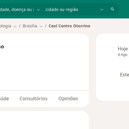
dade, doença ou nome
cidade ou região
ologia
Brasília
Ceol Centro Otorrino
Mudar de cidade
Mudar de cidade
no
Hoje
6 Ago
Este
aúde
Consultórios
Opiniões