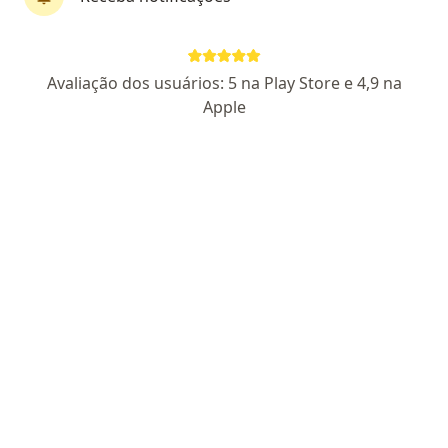
Centro de Saúde Felizmed
Avaliação dos usuários: 5 na Play Store e 4,9 na
Cirurgião cardiovascular, Especialista em administração em
Apple
·
Mais
saúde, Oncologista
7537 opiniões
:
Endereço 1
Endereço 2
Rua Constancio Krumel, 1083, São José
•
Mapa
Centro de Saúde Felizmed
Primeira consulta Cirurgia Cardiovascular
Consultar valores
Nenhum profissional neste centro médico tem consultas disponíveis
Mostrar perfil