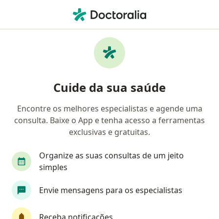
Men
Cirurgia Cardiovascular • Florianópolis, Santa Catarina SC
Filtros
• 1
Convênio
Mapa
Clínicas de cirurgia cardiovascular em
Cuide da sua saúde
Florianópolis
Encontre os melhores especialistas e agende uma
consulta. Baixe o App e tenha acesso a ferramentas
Qual é o seu convênio?
exclusivas e gratuitas.
Unimed
EMBRATEL
Organize as suas consultas de um jeito
simples
Envie mensagens para os especialistas
Receba notificações