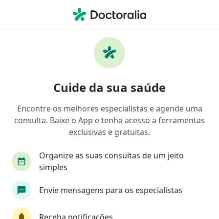
Men
Cirurgia Cranio-Maxilo-Facial • Cotia, São Paulo SP
Filtros
• 1
Convênio
Mapa
Clínicas de cirurgia cranio-maxilo-facial em
Cuide da sua saúde
Cotia
Encontre os melhores especialistas e agende uma
consulta. Baixe o App e tenha acesso a ferramentas
Qual é o seu convênio?
exclusivas e gratuitas.
Organize as suas consultas de um jeito
simples
Envie mensagens para os especialistas
Receba notificações