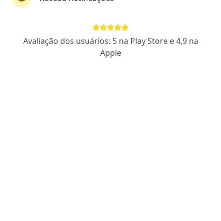
Odonto On Face Guará
Avaliação dos usuários: 5 na Play Store e 4,9 na
·
Cirurgião buco-maxilo-facial, Dentista, Odontopediatra
Apple
Mais
488 opiniões
Dra. Raquel Mello: CRO 14125 DF
Endereço 1
Endereço 2
Área Especial 2 Módulo A 2, Brasília
•
Mapa
Odonto On Face Guará
Nenhum profissional neste centro médico tem consultas disponíveis
Mostrar perfil