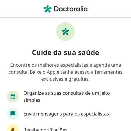
Men
Cirurgia E Traumatologia Buco-Maxilo-Facial • Brasília, Distrito Federal DF
Filtros
• 1
Convênio
Mapa
Clínicas de cirurgia e traumatologia buco-
Cuide da sua saúde
maxilo-facial em Brasília
Encontre os melhores especialistas e agende uma
consulta. Baixe o App e tenha acesso a ferramentas
Qual é o seu convênio?
exclusivas e gratuitas.
SESI
Organize as suas consultas de um jeito
simples
Envie mensagens para os especialistas
Receba notificações