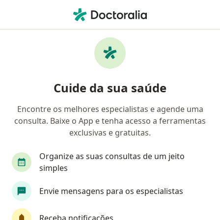
Men
Cirurgia Geral • Esteio, Rio Grande do Sul RS
Filtros
• 1
Convênio
Mapa
Clínicas de cirurgia geral em Esteio
Cuide da sua saúde
Encontre os melhores especialistas e agende uma
Qual é o seu convênio?
consulta. Baixe o App e tenha acesso a ferramentas
EMBRATEL
exclusivas e gratuitas.
Organize as suas consultas de um jeito
simples
Envie mensagens para os especialistas
Receba notificações