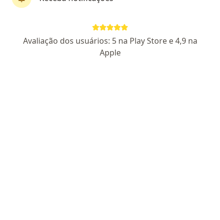
Sapucaia Clínicas Ltda
·
Cirurgião geral, Cirurgião vascular, Médico clínico geral
Avaliação dos usuários: 5 na Play Store e 4,9 na
Mais
Apple
581 opiniões
Dr. Mauro Monti Belmonte: 16.388
Av. João Pereira de Vargas, 500, Sapucaia Do Sul
•
Mapa
Sapucaia Clínicas Ltda
Consulta Cirurgia Geral
R$ 200
Nenhum profissional neste centro médico tem consultas disponíveis
Mostrar perfil