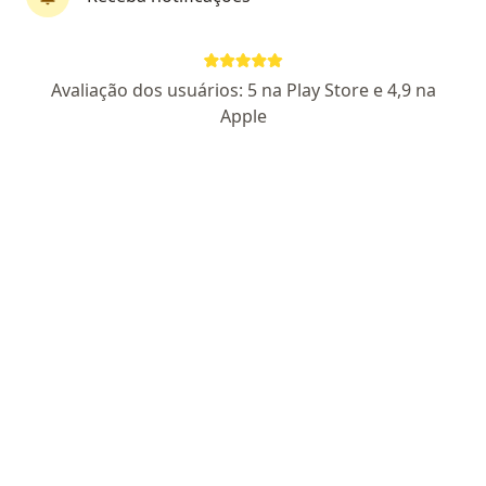
·
Mais
Cirurgião plástico, Alergista, Cardiologista
3809 opiniões
Avaliação dos usuários: 5 na Play Store e 4,9 na
Endereço 1
Endereço 2
Apple
Rua João Crudo 120, Osasco
•
Mapa
Clínica Dimeg - Osasco
Nenhum profissional neste centro médico tem consultas disponíveis
Mostrar perfil