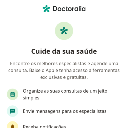
Men
Cirurgia Plástica • Barueri, São Paulo SP
Filtros
• 1
Convênio
Mapa
Clínicas de cirurgia plástica em Barueri
Cuide da sua saúde
Encontre os melhores especialistas e agende uma
Qual é o seu convênio?
consulta. Baixe o App e tenha acesso a ferramentas
exclusivas e gratuitas.
Organize as suas consultas de um jeito
simples
Envie mensagens para os especialistas
Clínica Dimeg - Osasco
Receba notificações