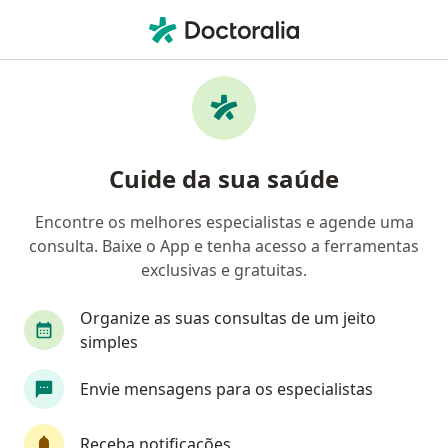
Men
Cirurgia Vascular • Guarulhos, São Paulo SP
Filtros
• 1
Convênio
Mapa
Clínicas de cirurgia vascular em Guarulhos
Cuide da sua saúde
Encontre os melhores especialistas e agende uma
Qual é o seu convênio?
consulta. Baixe o App e tenha acesso a ferramentas
exclusivas e gratuitas.
Organize as suas consultas de um jeito
simples
Envie mensagens para os especialistas
Jm Consultórios
Receba notificações