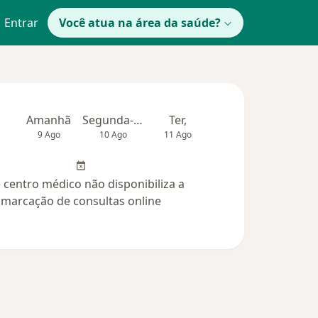
Entrar
Você atua na área da saúde?
Amanhã
Segunda-feira
Ter,
Qua
Qui,
9 Ago
10 Ago
11 Ago
12 Ago
13 Ag
 centro médico não disponibiliza a
marcação de consultas online