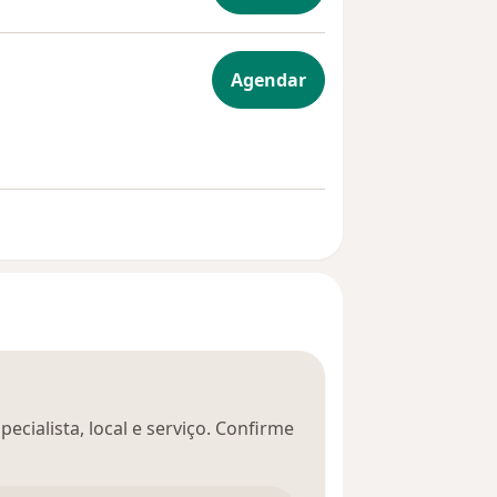
o inguinal (por lado)
Agendar
as Salivares
ecialista, local e serviço. Confirme