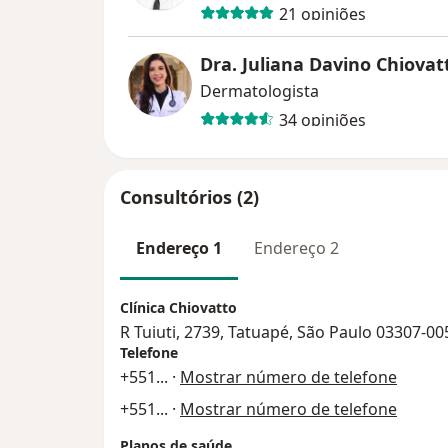
21 opiniões
Dra. Juliana Davino Chiova
Dermatologista
34 opiniões
Consultórios (2)
Endereço 1
Endereço 2
Clínica Chiovatto
R Tuiuti, 2739, Tatuapé, São Paulo 03307-00
Telefone
+551
... ·
Mostrar número de telefone
+551
... ·
Mostrar número de telefone
Planos de saúde