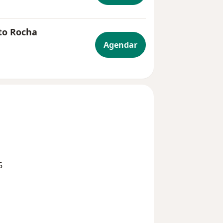
tto Rocha
Agendar
5