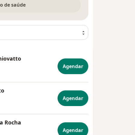
no de saúde
hiovatto
Agendar
to
Agendar
ça Rocha
Agendar