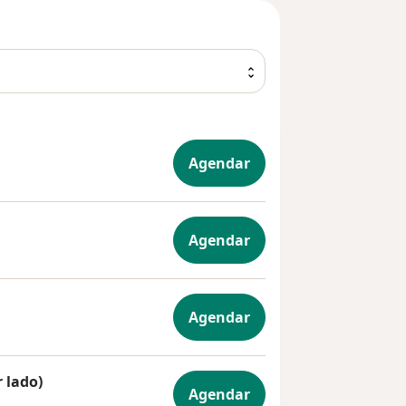
Agendar
Agendar
de abdome superior
Agendar
de abdome total
 lado)
Agendar