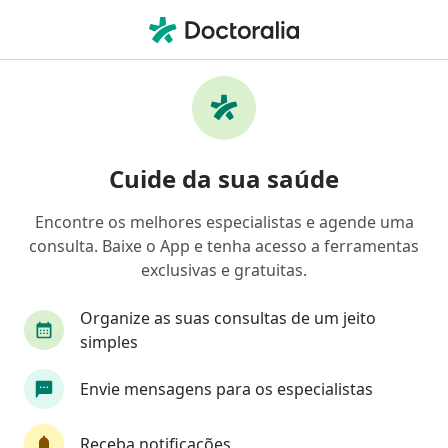
Men
Clínica De Dor • Blumenau, Santa Catarina SC
Filtros
• 1
Mapa
Clínicas de clínica de dor em Blumenau
Cuide da sua saúde
Encontre os melhores especialistas e agende uma
consulta. Baixe o App e tenha acesso a ferramentas
exclusivas e gratuitas.
Organize as suas consultas de um jeito
simples
Pagamento online
Parcelamento disponível
Envie mensagens para os especialistas
Sinapse – Cuidado Integrado em Saúde
·
Especialista em dor, Médico clínico geral, Dermatologista
Mais
Receba notificações