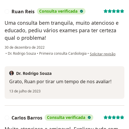
Ruan Reis
Consulta verificada
R
Uma consulta bem tranquila, muito atencioso e
educado, pediu vários exames para ter certeza
qual o problema!
30 de dezembro de 2022
na opinião do utilizador
•
Dr. Rodrigo Souza
•
Primeira consulta Cardiologia
•
Solicitar revisão
Dr. Rodrigo Souza
Grato, Ruan por tirar um tempo de nos avaliar!
13 de julho de 2023
Carlos Barros
Consulta verificada
C
Muito atencioso e amigavel. Explicou tudo com