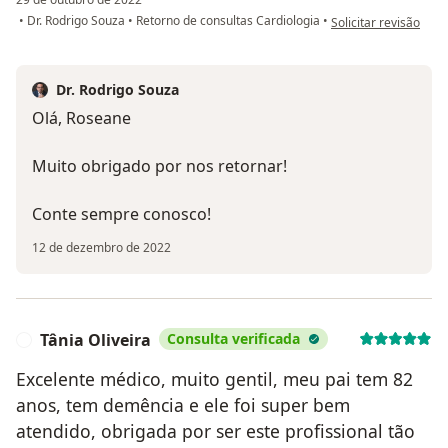
na opinião do utiliz
•
Dr. Rodrigo Souza
•
Retorno de consultas Cardiologia
•
Solicitar revisão
Dr. Rodrigo Souza
Olá, Roseane
Muito obrigado por nos retornar!
Conte sempre conosco!
12 de dezembro de 2022
Tânia Oliveira
Consulta verificada
T
Excelente médico, muito gentil, meu pai tem 82
anos, tem demência e ele foi super bem
atendido, obrigada por ser este profissional tão