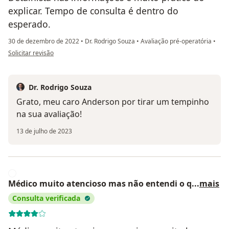
explicar. Tempo de consulta é dentro do
esperado.
30 de dezembro de 2022
•
Dr. Rodrigo Souza
•
Avaliação pré-operatória
•
na opinião do utilizador Anderson Vieira de Oliveira
Solicitar revisão
Dr. Rodrigo Souza
Grato, meu caro Anderson por tirar um tempinho
na sua avaliação!
13 de julho de 2023
M
Médico muito atencioso mas não entendi o q
...
mais
Consulta verificada