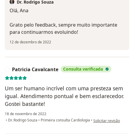
Dr. Rodrigo Souza
Olá, Ana
Grato pelo feedback, sempre muito importante
para continuarmos evoluindo!
12 de dezembro de 2022
Patricia Cavalcante
Consulta verificada
P
Um ser humano incrível com uma presteza sem
igual. Atendimento pontual e bem esclarecedor.
Gostei bastante!
18 de novembro de 2022
na opinião do utilizador 
•
Dr. Rodrigo Souza
•
Primeira consulta Cardiologia
•
Solicitar revisão