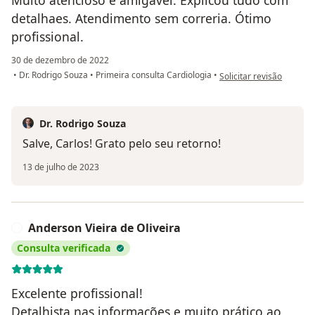
detalhaes. Atendimento sem correria. Ótimo
profissional.
30 de dezembro de 2022
na opinião do utilizador
•
Dr. Rodrigo Souza
•
Primeira consulta Cardiologia
•
Solicitar revisão
Dr. Rodrigo Souza
Salve, Carlos! Grato pelo seu retorno!
13 de julho de 2023
Anderson Vieira de Oliveira
A
Consulta verificada
Excelente profissional!
Detalhista nas informações e muito prático ao