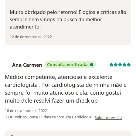
Muito obrigado pelo retorno! Elogios e críticas são
sempre bem vindos na busca do melhor
atendimento!
12 de dezembro de 2022
Ana Carmen
Consulta verificada
A
Médico competente, atencioso e excelente
cardiologista . Foi cardiologista de minha mãe e
sempre foi muito atencioso c ela, como gostei
muito dele resolvi fazer um check up
18 de novembro de 2022
na opinião do utilizado
•
Dr. Rodrigo Souza
•
Primeira consulta Cardiologia
•
Solicitar revisão