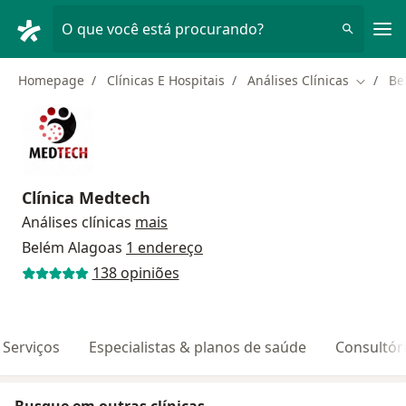
Men
O que você está procurando?
Homepage
Clínicas E Hospitais
Análises Clínicas
Be
Mudar d
Clínica Medtech
Análises clínicas
mais
Belém Alagoas
1 endereço
138 opiniões
Serviços
Especialistas & planos de saúde
Consultór
Busque em outras clínicas