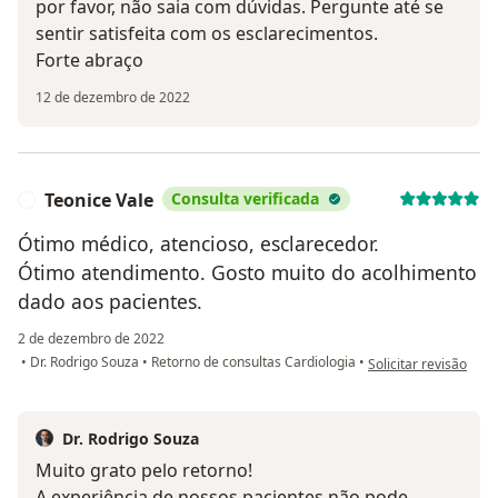
por favor, não saia com dúvidas. Pergunte até se
sentir satisfeita com os esclarecimentos.
Forte abraço
12 de dezembro de 2022
Teonice Vale
Consulta verificada
T
Ótimo médico, atencioso, esclarecedor.
Ótimo atendimento. Gosto muito do acolhimento
dado aos pacientes.
2 de dezembro de 2022
na opinião do utiliza
•
Dr. Rodrigo Souza
•
Retorno de consultas Cardiologia
•
Solicitar revisão
Dr. Rodrigo Souza
Muito grato pelo retorno!
A experiência de nossos pacientes não pode