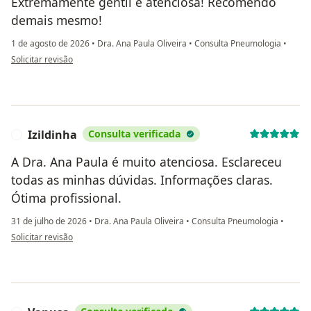
Extremamente gentil e atenciosa! Recomendo
demais mesmo!
1 de agosto de 2026
•
Dra. Ana Paula Oliveira
•
Consulta Pneumologia
•
na opinião do utilizador Bárbara Castro
Solicitar revisão
Izildinha
Consulta verificada
I
A Dra. Ana Paula é muito atenciosa. Esclareceu
todas as minhas dúvidas. Informações claras.
Ótima profissional.
31 de julho de 2026
•
Dra. Ana Paula Oliveira
•
Consulta Pneumologia
•
na opinião do utilizador Izildinha
Solicitar revisão