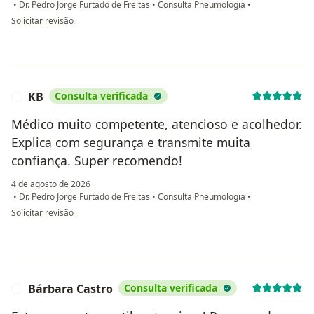
•
Dr. Pedro Jorge Furtado de Freitas
•
Consulta Pneumologia
•
na opinião do utilizador Patrícia
Solicitar revisão
KB
Consulta verificada
K
Médico muito competente, atencioso e acolhedor.
Explica com segurança e transmite muita
confiança. Super recomendo!
4 de agosto de 2026
•
Dr. Pedro Jorge Furtado de Freitas
•
Consulta Pneumologia
•
na opinião do utilizador KB
Solicitar revisão
Bárbara Castro
Consulta verificada
B