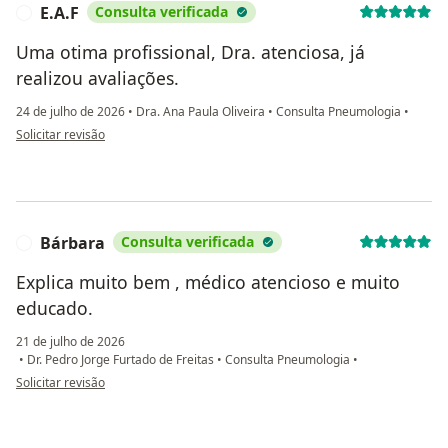
E.A.F
Consulta verificada
E
Uma otima profissional, Dra. atenciosa, já
realizou avaliações.
24 de julho de 2026
•
Dra. Ana Paula Oliveira
•
Consulta Pneumologia
•
na opinião do utilizador E.A.F
Solicitar revisão
Bárbara
Consulta verificada
B
Explica muito bem , médico atencioso e muito
educado.
21 de julho de 2026
•
Dr. Pedro Jorge Furtado de Freitas
•
Consulta Pneumologia
•
na opinião do utilizador Bárbara
Solicitar revisão