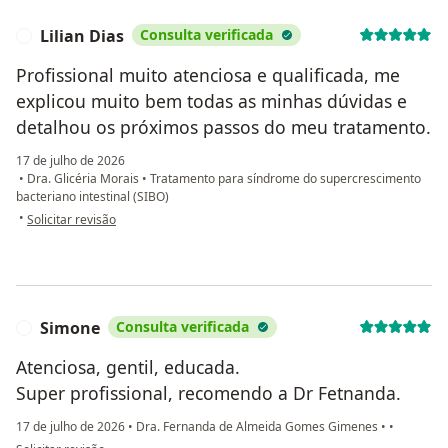
Lilian Dias
Consulta verificada
L
Profissional muito atenciosa e qualificada, me
explicou muito bem todas as minhas dúvidas e
detalhou os próximos passos do meu tratamento.
17 de julho de 2026
•
Dra. Glicéria Morais
•
Tratamento para síndrome do supercrescimento
bacteriano intestinal (SIBO)
na opinião do utilizador Lilian Dias
•
Solicitar revisão
Simone
Consulta verificada
S
Atenciosa, gentil, educada.
Super profissional, recomendo a Dr Fetnanda.
17 de julho de 2026
•
Dra. Fernanda de Almeida Gomes Gimenes
•
•
na opinião do utilizador Simone