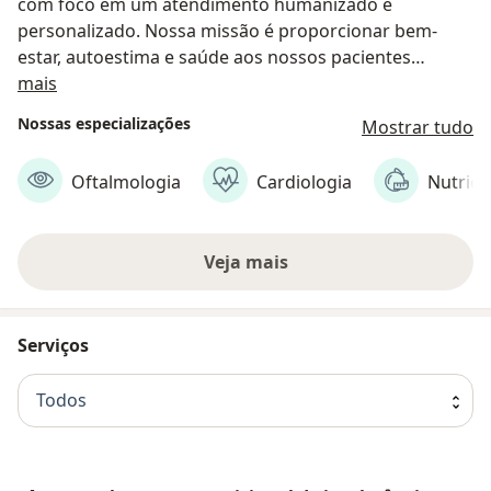
com foco em um atendimento humanizado e
personalizado. Nossa missão é proporcionar bem-
estar, autoestima e saúde aos nossos pacientes
Sobre nós
através de uma abordagem multidisciplinar e
mais
integrada em um lugar só.
Nossas especializações
Mostrar tudo
Oferecemos: Tratamentos Personalizados com
Oftalmologia
Cardiologia
Nutriçã
Médicos Especialistas, Centro Cirúrgico, Laboratório,
Exames avançados, Enfermagem e Procedimentos
Estéticos.
Veja mais
Serviços
Todos