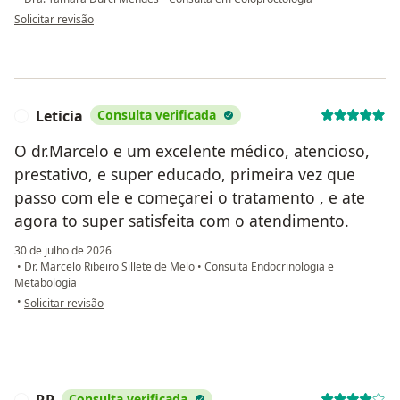
na opinião do utilizador B.H.
Solicitar revisão
Leticia
Consulta verificada
L
O dr.Marcelo e um excelente médico, atencioso,
prestativo, e super educado, primeira vez que
passo com ele e começarei o tratamento , e ate
agora to super satisfeita com o atendimento.
30 de julho de 2026
•
Dr. Marcelo Ribeiro Sillete de Melo
•
Consulta Endocrinologia e
Metabologia
na opinião do utilizador Leticia
•
Solicitar revisão
RP
Consulta verificada
R