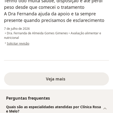
Tenho tido muita saúde, disposição e ate perdi
peso desde que comecei o tratamento
A Dra Fernanda ajuda da apoio e ta sempre
presente quando precisamos de esclarecimento
7 de julho de 2026
•
Dra. Fernanda de Almeida Gomes Gimenes
•
Avaliação alimentar e
nutricional
na opinião do utilizador Rosangela
•
Solicitar revisão
Veja mais
Perguntas frequentes
Quais são as especialidades atendidas por Clínica Rosa
e Melo?