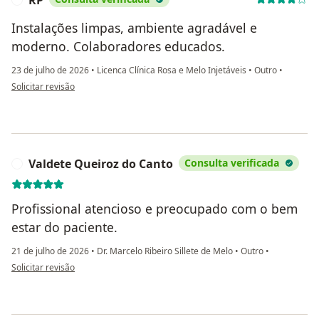
Instalações limpas, ambiente agradável e
moderno. Colaboradores educados.
23 de julho de 2026
•
Licenca Clínica Rosa e Melo Injetáveis
•
Outro
•
na opinião do utilizador RP
Solicitar revisão
Valdete Queiroz do Canto
Consulta verificada
V
Profissional atencioso e preocupado com o bem
estar do paciente.
21 de julho de 2026
•
Dr. Marcelo Ribeiro Sillete de Melo
•
Outro
•
na opinião do utilizador Valdete Queiroz do Canto
Solicitar revisão