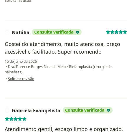
Solicitar revisão
Natália
Consulta verificada
N
Gostei do atendimento, muito atenciosa, preço
acessível e facilitado. Super recomendo
15 de julho de 2026
•
Dra. Florence Borges Rosa de Melo
•
Blefaroplastia (cirurgia de
pálpebras)
na opinião do utilizador Natália
•
Solicitar revisão
Gabriela Evangelista
Consulta verificada
G
Atendimento gentil, espaço limpo e organizado.