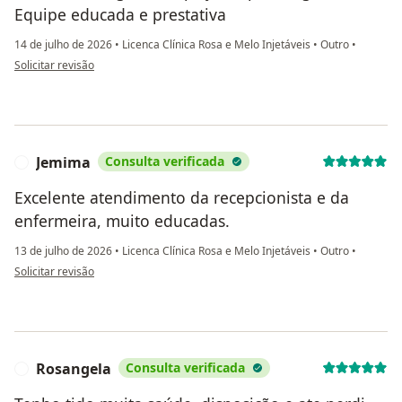
Equipe educada e prestativa
14 de julho de 2026
•
Licenca Clínica Rosa e Melo Injetáveis
•
Outro
•
na opinião do utilizador Gabriela Evangelista
Solicitar revisão
Jemima
Consulta verificada
J
Excelente atendimento da recepcionista e da
enfermeira, muito educadas.
13 de julho de 2026
•
Licenca Clínica Rosa e Melo Injetáveis
•
Outro
•
na opinião do utilizador Jemima
Solicitar revisão
Rosangela
Consulta verificada
R