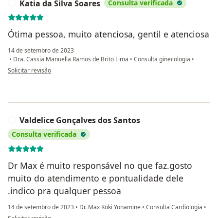
Katia da Silva Soares
Consulta verificada
K
Ótima pessoa, muito atenciosa, gentil e atenciosa
14 de setembro de 2023
•
Dra. Cassia Manuella Ramos de Brito Lima
•
Consulta ginecologia
•
na opinião do utilizador Katia da Silva Soares
Solicitar revisão
Valdelice Gonçalves dos Santos
V
Consulta verificada
Dr Max é muito responsável no que faz.gosto
muito do atendimento e pontualidade dele
.indico pra qualquer pessoa
14 de setembro de 2023
•
Dr. Max Koki Yonamine
•
Consulta Cardiologia
•
na opinião do utilizador Valdelice Gonçalves dos Santos