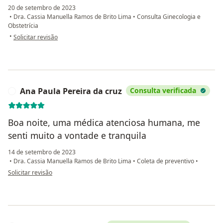
20 de setembro de 2023
•
Dra. Cassia Manuella Ramos de Brito Lima
•
Consulta Ginecologia e
Obstetrícia
na opinião do utilizador Tainá M Galvão
•
Solicitar revisão
Ana Paula Pereira da cruz
Consulta verificada
A
Boa noite, uma médica atenciosa humana, me
senti muito a vontade e tranquila
14 de setembro de 2023
•
Dra. Cassia Manuella Ramos de Brito Lima
•
Coleta de preventivo
•
na opinião do utilizador Ana Paula Pereira da cruz
Solicitar revisão