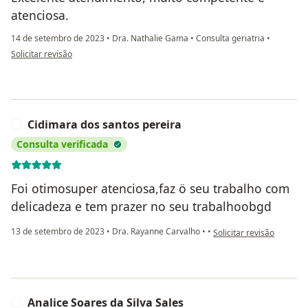
atenciosa.
14 de setembro de 2023
•
Dra. Nathalie Gama
•
Consulta geriatria
•
na opinião do utilizador Lesley Brandão
Solicitar revisão
Cidimara dos santos pereira
C
Consulta verificada
Foi otimosuper atenciosa,faz ö seu trabalho com
delicadeza e tem prazer no seu trabalhoobgd
na opinião do utilizador
13 de setembro de 2023
•
Dra. Rayanne Carvalho
•
•
Solicitar revisão
Analice Soares da Silva Sales
A