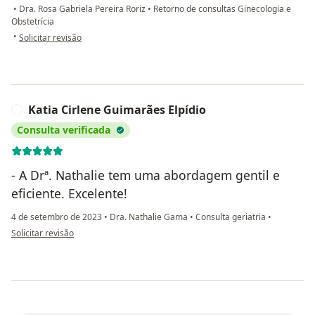
•
Dra. Rosa Gabriela Pereira Roriz
•
Retorno de consultas Ginecologia e
Obstetrícia
na opinião do utilizador Paula Pereira Santos
•
Solicitar revisão
Katia Cirlene Guimarães Elpídio
K
Consulta verificada
- A Drª. Nathalie tem uma abordagem gentil e
eficiente. Excelente!
4 de setembro de 2023
•
Dra. Nathalie Gama
•
Consulta geriatria
•
na opinião do utilizador Katia Cirlene Guimarães Elpídio
Solicitar revisão