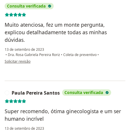
Consulta verificada
Muito atenciosa, fez um monte pergunta,
explicou detalhadamente todas as minhas
dúvidas.
13 de setembro de 2023
•
Dra. Rosa Gabriela Pereira Roriz
•
Coleta de preventivo
•
na opinião do utilizador Analice Soares da Silva Sales
Solicitar revisão
Paula Pereira Santos
Consulta verificada
P
Super recomendo, ótima ginecologista e um ser
humano incrível
13 de setembro de 2023