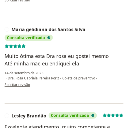
Solicitar revisão
Maria gelidiana dos Santos Silva
M
Consulta verificada
Muito ótima esta Dra rosa eu gostei mesmo
Até minha mãe eu endiquei ela
14 de setembro de 2023
•
Dra. Rosa Gabriela Pereira Roriz
•
Coleta de preventivo
•
na opinião do utilizador Maria gelidiana dos Santos Silva
Solicitar revisão
Lesley Brandão
Consulta verificada
L
Excelente atendimento, muito competente e