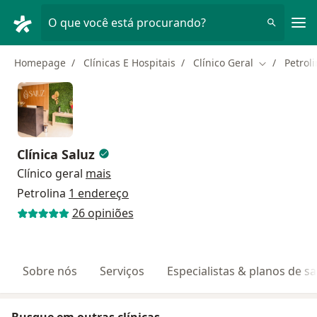
Men
O que você está procurando?
Homepage
Clínicas E Hospitais
Clínico Geral
Petrol
Mudar de c
Clínica Saluz
Clínico geral
mais
Petrolina
1 endereço
26 opiniões
Sobre nós
Serviços
Especialistas & planos de s
Busque em outras clínicas