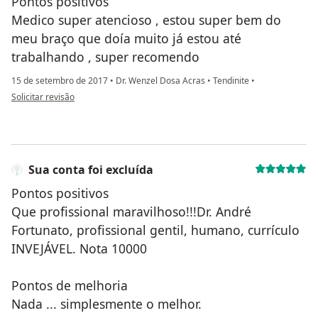
Pontos positivos
Medico super atencioso , estou super bem do
meu braço que doía muito já estou até
trabalhando , super recomendo
15 de setembro de 2017
•
Dr. Wenzel Dosa Acras
•
Tendinite
•
na opinião do utilizador usuário
Solicitar revisão
Sua conta foi excluída
Pontos positivos
Que profissional maravilhoso!!!Dr. André
Fortunato, profissional gentil, humano, currículo
INVEJÁVEL. Nota 10000
Pontos de melhoria
Nada ... simplesmente o melhor.