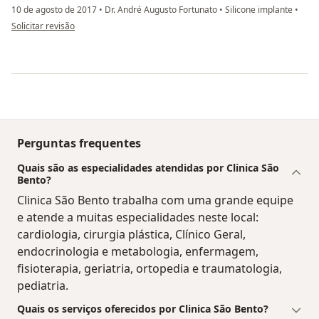
10 de agosto de 2017
•
Dr. André Augusto Fortunato
•
Silicone implante
•
na opinião do utilizador Sua conta foi excluída
Solicitar revisão
Perguntas frequentes
Quais são as especialidades atendidas por Clinica São
Bento?
Clinica São Bento trabalha com uma grande equipe
e atende a muitas especialidades neste local:
cardiologia, cirurgia plástica, Clínico Geral,
endocrinologia e metabologia, enfermagem,
fisioterapia, geriatria, ortopedia e traumatologia,
pediatria.
Quais os serviços oferecidos por Clinica São Bento?