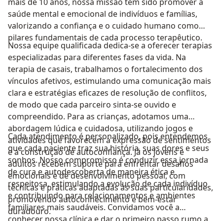
mais de 10 anos, nossa missão tem sido promover a
saúde mental e emocional de indivíduos e famílias,
valorizando a confiança e o cuidado humano como
pilares fundamentais de cada processo terapêutico.
Nossa equipe qualificada dedica-se a oferecer terapias
especializadas para diferentes fases da vida. Na
terapia de casais, trabalhamos o fortalecimento dos
vínculos afetivos, estimulando uma comunicação mais
clara e estratégias eficazes de resolução de conflitos,
de modo que cada parceiro sinta-se ouvido e
compreendido. Para as crianças, adotamos uma
abordagem lúdica e cuidadosa, utilizando jogos e
Cada atendimento é personalizado, pois entendemos
atividades que favorecem a expressão de sentimentos
que cada paciente traz sua história, suas dores e seus
e a construção de autoconfiança. Já os jovens e
sonhos. Nosso compromisso é conduzir essa jornada
adultos recebem suporte para enfrentar desafios
de cura e autodescoberta de maneira ética e
emocionais e de desenvolvimento pessoal, com
respeitosa, estimulando a evolução de cada indivíduo
técnicas e práticas adaptadas às suas particularidades,
e contribuindo para relacionamentos e ambientes
promovendo autoconhecimento e bem-estar
familiares mais saudáveis. Convidamos você a
duradouro.
conhecer nossa clínica e dar o primeiro passo rumo a