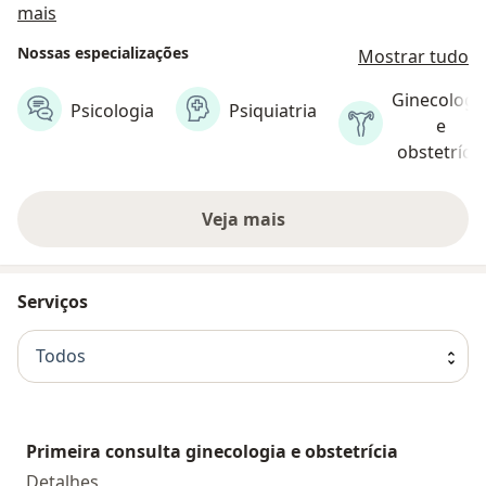
Sobre nós
mais
uma vida emocional mais equilibrada e plena.
Nossas especializações
Mostrar tudo
Ginecologi
Psicologia
Psiquiatria
e
obstetrícia
Veja mais
Serviços
Todos
Primeira consulta ginecologia e obstetrícia
Primeira consulta ginecologia e obstetrícia
Detalhes