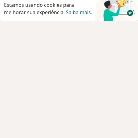
Estamos usando cookies para
melhorar sua experiência.
Saiba mais
.
Serviço
Agendar consulta
Privacidade e cookies
Privacidade para profissionais não cadastrados
Sobre nós
Contato
Vagas
Estamos contratando!
Termos e Condições
Imprensa
Lei da Igualdade Salarial
Pacientes
Especialistas
Clínicas e Hospitais
Planos de saúde