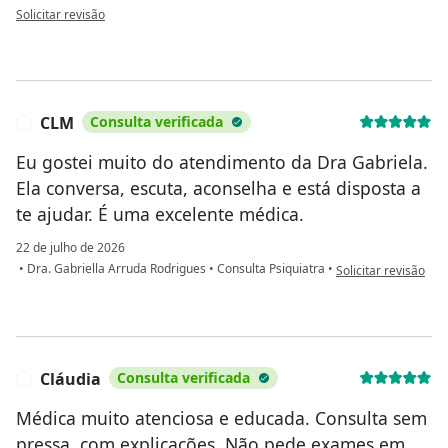
na opinião do utilizador NLT
Solicitar revisão
CLM
Consulta verificada
C
Eu gostei muito do atendimento da Dra Gabriela.
Ela conversa, escuta, aconselha e está disposta a
te ajudar. É uma excelente médica.
22 de julho de 2026
na opinião do utiliz
•
Dra. Gabriella Arruda Rodrigues
•
Consulta Psiquiatra
•
Solicitar revisão
Cláudia
Consulta verificada
C
Médica muito atenciosa e educada. Consulta sem
pressa, com explicações. Não pede exames em