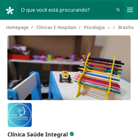
Men
O que você está procurando?
Homepage
Clínicas E Hospitais
Psicologia
Brasília
Mudar de cida
M
Clínica Saúde Integral