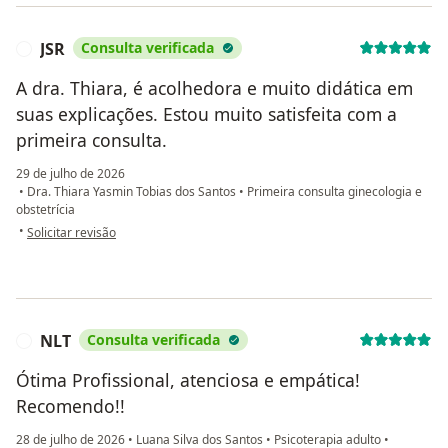
JSR
Consulta verificada
J
A dra. Thiara, é acolhedora e muito didática em
suas explicações. Estou muito satisfeita com a
primeira consulta.
29 de julho de 2026
•
Dra. Thiara Yasmin Tobias dos Santos
•
Primeira consulta ginecologia e
obstetrícia
na opinião do utilizador JSR
•
Solicitar revisão
NLT
Consulta verificada
N
Ótima Profissional, atenciosa e empática!
Recomendo!!
28 de julho de 2026
•
Luana Silva dos Santos
•
Psicoterapia adulto
•