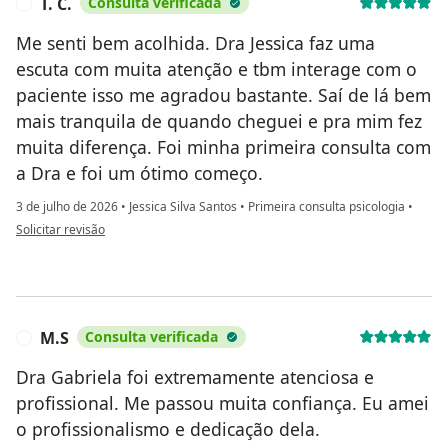
T. C.
Consulta verificada
T
Me senti bem acolhida. Dra Jessica faz uma
escuta com muita atenção e tbm interage com o
paciente isso me agradou bastante. Saí de lá bem
mais tranquila de quando cheguei e pra mim fez
muita diferença. Foi minha primeira consulta com
a Dra e foi um ótimo começo.
3 de julho de 2026
•
Jessica Silva Santos
•
Primeira consulta psicologia
•
na opinião do utilizador T. C.
Solicitar revisão
M.S
Consulta verificada
M
Dra Gabriela foi extremamente atenciosa e
profissional. Me passou muita confiança. Eu amei
o profissionalismo e dedicação dela.