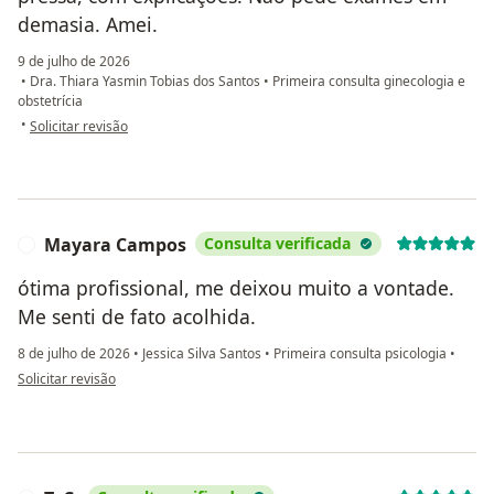
demasia. Amei.
9 de julho de 2026
•
Dra. Thiara Yasmin Tobias dos Santos
•
Primeira consulta ginecologia e
obstetrícia
na opinião do utilizador Cláudia
•
Solicitar revisão
Mayara Campos
Consulta verificada
M
ótima profissional, me deixou muito a vontade.
Me senti de fato acolhida.
8 de julho de 2026
•
Jessica Silva Santos
•
Primeira consulta psicologia
•
na opinião do utilizador Mayara Campos
Solicitar revisão