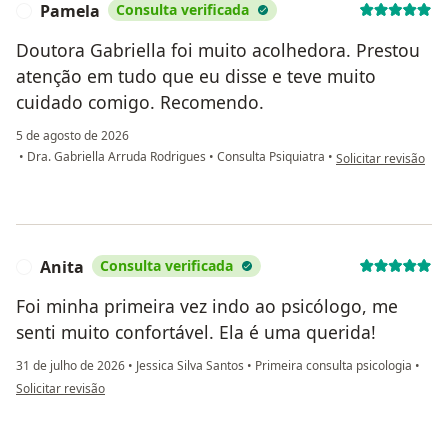
Pamela
Consulta verificada
P
Doutora Gabriella foi muito acolhedora. Prestou
atenção em tudo que eu disse e teve muito
cuidado comigo. Recomendo.
5 de agosto de 2026
na opinião do utiliz
•
Dra. Gabriella Arruda Rodrigues
•
Consulta Psiquiatra
•
Solicitar revisão
Anita
Consulta verificada
A
Foi minha primeira vez indo ao psicólogo, me
senti muito confortável. Ela é uma querida!
31 de julho de 2026
•
Jessica Silva Santos
•
Primeira consulta psicologia
•
na opinião do utilizador Anita
Solicitar revisão