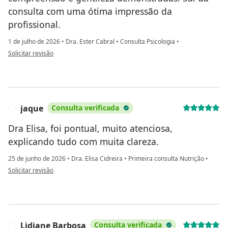
consulta com uma ótima impressão da
profissional.
1 de julho de 2026
•
Dra. Ester Cabral
•
Consulta Psicologia
•
na opinião do utilizador Vanessa Oliveira
Solicitar revisão
jaque
Consulta verificada
J
Dra Elisa, foi pontual, muito atenciosa,
explicando tudo com muita clareza.
25 de junho de 2026
•
Dra. Elisa Cidreira
•
Primeira consulta Nutrição
•
na opinião do utilizador jaque
Solicitar revisão
Lidiane Barbosa
Consulta verificada
L