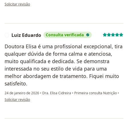
na opinião do utilizador Roberta
Solicitar revisão
Luiz Eduardo
Consulta verificada
L
Doutora Elisa é uma profissional excepcional, tira
qualquer dúvida de forma calma e atenciosa,
muito qualificada e dedicada. Se demonstra
interessada no seu estilo de vida para uma
melhor abordagem de tratamento. Fiquei muito
satisfeito.
24 de janeiro de 2026
•
Dra. Elisa Cidreira
•
Primeira consulta Nutrição
•
na opinião do utilizador Luiz Eduardo
Solicitar revisão