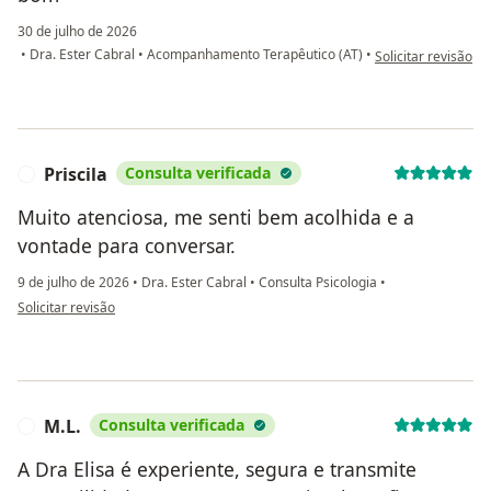
30 de julho de 2026
na opinião do utili
•
Dra. Ester Cabral
•
Acompanhamento Terapêutico (AT)
•
Solicitar revisão
Priscila
Consulta verificada
P
Muito atenciosa, me senti bem acolhida e a
vontade para conversar.
9 de julho de 2026
•
Dra. Ester Cabral
•
Consulta Psicologia
•
na opinião do utilizador Priscila
Solicitar revisão
M.L.
Consulta verificada
M
A Dra Elisa é experiente, segura e transmite