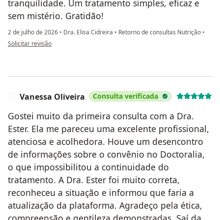
tranquilidade. Um tratamento simples, eficaz e
sem mistério. Gratidão!
2 de julho de 2026
•
Dra. Elisa Cidreira
•
Retorno de consultas Nutrição
•
na opinião do utilizador M.L.
Solicitar revisão
Vanessa Oliveira
Consulta verificada
V
Gostei muito da primeira consulta com a Dra.
Ester. Ela me pareceu uma excelente profissional,
atenciosa e acolhedora. Houve um desencontro
de informações sobre o convênio no Doctoralia,
o que impossibilitou a continuidade do
tratamento. A Dra. Ester foi muito correta,
reconheceu a situação e informou que faria a
atualização da plataforma. Agradeço pela ética,
compreensão e gentileza demonstradas. Saí da