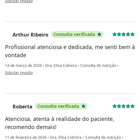
Solicitar revisão
Arthur Ribeiro
Consulta verificada
A
Profissional atenciosa e dedicada, me senti bem à
vontade
14 de março de 2026
•
Dra. Elisa Cidreira
•
Consulta de nutrição
•
na opinião do utilizador Arthur Ribeiro
Solicitar revisão
Roberta
Consulta verificada
R
Atenciosa, atenta à realidade do paciente,
recomendo demais!
11 de fevereiro de 2026
•
Dra. Elisa Cidreira
•
Consulta de nutrição
•