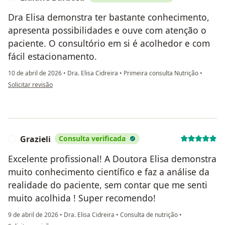
Dra Elisa demonstra ter bastante conhecimento,
apresenta possibilidades e ouve com atenção o
paciente. O consultório em si é acolhedor e com
fácil estacionamento.
10 de abril de 2026
•
Dra. Elisa Cidreira
•
Primeira consulta Nutrição
•
na opinião do utilizador Lidiane Barbosa
Solicitar revisão
Grazieli
Consulta verificada
G
Excelente profissional! A Doutora Elisa demonstra
muito conhecimento científico e faz a análise da
realidade do paciente, sem contar que me senti
muito acolhida ! Super recomendo!
9 de abril de 2026
•
Dra. Elisa Cidreira
•
Consulta de nutrição
•
na opinião do utilizador Grazieli