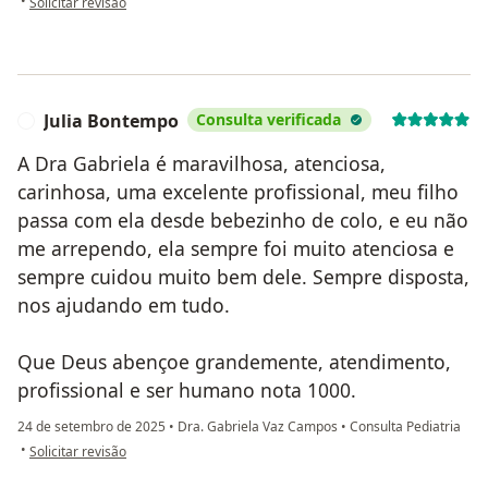
•
Solicitar revisão
Julia Bontempo
Consulta verificada
J
A Dra Gabriela é maravilhosa, atenciosa,
carinhosa, uma excelente profissional, meu filho
passa com ela desde bebezinho de colo, e eu não
me arrependo, ela sempre foi muito atenciosa e
sempre cuidou muito bem dele. Sempre disposta,
nos ajudando em tudo.
Que Deus abençoe grandemente, atendimento,
profissional e ser humano nota 1000.
24 de setembro de 2025
•
Dra. Gabriela Vaz Campos
•
Consulta Pediatria
na opinião do utilizador Julia Bontempo
•
Solicitar revisão