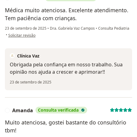
Médica muito atenciosa. Excelente atendimento.
Tem paciência com crianças.
23 de setembro de 2025
•
Dra. Gabriela Vaz Campos
•
Consulta Pediatria
na opinião do utilizador Maria Izabel
•
Solicitar revisão
Clínica Vaz
Obrigada pela confiança em nosso trabalho. Sua
opinião nos ajuda a crescer e aprimorar!!
23 de setembro de 2025
Amanda
Consulta verificada
A
Muito atenciosa, gostei bastante do consultório
tbm!