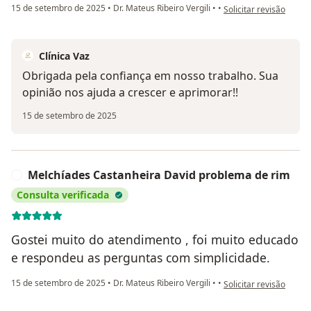
na opinião do utilizad
15 de setembro de 2025
•
Dr. Mateus Ribeiro Vergili
•
•
Solicitar revisão
Clínica Vaz
Obrigada pela confiança em nosso trabalho. Sua
opinião nos ajuda a crescer e aprimorar!!
15 de setembro de 2025
Melchíades Castanheira David problema de rim
M
Consulta verificada
Gostei muito do atendimento , foi muito educado
e respondeu as perguntas com simplicidade.
na opinião do utiliza
15 de setembro de 2025
•
Dr. Mateus Ribeiro Vergili
•
•
Solicitar revisão