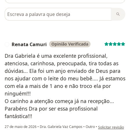
Pesquisar em opiniões
Renata Camuri
Opinião Verificada
R
Dra Gabriela é uma excelente profissional,
atenciosa, carinhosa, preocupada, tira todas as
dúvidas... Ela foi um anjo enviado de Deus para
nos ajudar com o leite do meu bebê.... Já estamos
com ela a mais de 1 ano e não troco ela por
ninguém!!!
O carinho a atenção começa já na recepção...
Parabéns Dra por ser essa profissional
fantástica!!!
na opinião do utili
27 de maio de 2026
•
Dra. Gabriela Vaz Campos
•
Outro
•
Solicitar revisão