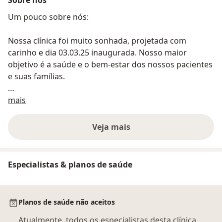
Um pouco sobre nós:
Nossa clínica foi muito sonhada, projetada com
carinho e dia 03.03.25 inaugurada. Nosso maior
objetivo é a saúde e o bem-estar dos nossos pacientes
e suas famílias.
Sobre nós
Clínica Vaz : Vida, Amor e Zelo!
mais
Veja mais
Especialistas & planos de saúde
Planos de saúde não aceitos
Atualmente, todos os especialistas desta clínica