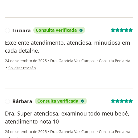
Luciara
Consulta verificada
L
Excelente atendimento, atenciosa, minuciosa em
cada detalhe.
24 de setembro de 2025
•
Dra. Gabriela Vaz Campos
•
Consulta Pediatria
na opinião do utilizador Luciara
•
Solicitar revisão
Bárbara
Consulta verificada
B
Dra. Super atenciosa, examinou todo meu bebê,
atendimento nota 10
24 de setembro de 2025
•
Dra. Gabriela Vaz Campos
•
Consulta Pediatria
na opinião do utilizador Bárbara