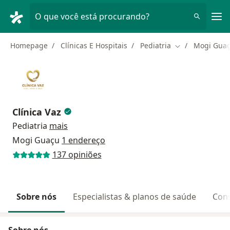
Men
O que você está procurando?
Homepage
Clínicas E Hospitais
Pediatria
Mogi Gua
Mudar de cidad
Clínica Vaz
Pediatria
mais
Mogi Guaçu
1 endereço
137 opiniões
Sobre nós
Especialistas & planos de saúde
Cons
Sobre nós