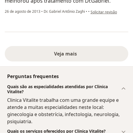
melhorou após tratamento com Dr.Gabriel.
na opinião do utilizador u
26 de agosto de 2013
•
Dr. Gabriel Antônio Zaghi
•
•
Solicitar revisão
Veja mais
Perguntas frequentes
Quais são as especialidades atendidas por Clinica
Vitalite?
Clinica Vitalite trabalha com uma grande equipe e
atende a muitas especialidades neste local:
ginecologia e obstetrícia, infectologia, neurologia,
psiquiatria.
Quais os serviços oferecidos por Clinica Vitalite?