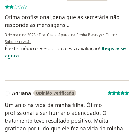
Ótima profissional,pena que as secretária não
responde as mensagens...
3 de maio de 2023
•
Dra. Gisele Aparecida Eredia Blasczyk
•
Outro
•
na opinião do utilizador Ana Paula dos santos
Solicitar revisão
É este médico? Responda a esta avaliação!
Registe-se
agora
Adriana
Opinião Verificada
A
Um anjo na vida da minha filha. Ótimo
profissional e ser humano abençoado. O
tratamento teve resultado positivo. Muita
gratidão por tudo que ele fez na vida da minha