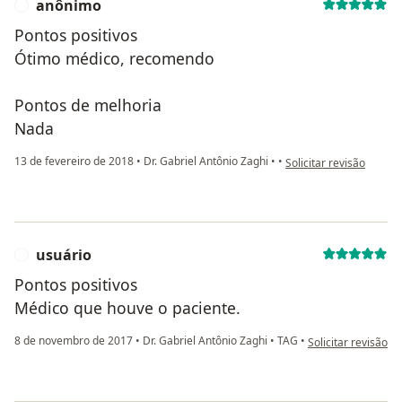
anônimo
A
Pontos positivos
Ótimo médico, recomendo
Pontos de melhoria
Nada
na opinião do utilizado
13 de fevereiro de 2018
•
Dr. Gabriel Antônio Zaghi
•
•
Solicitar revisão
usuário
U
Pontos positivos
Médico que houve o paciente.
na opinião do utili
8 de novembro de 2017
•
Dr. Gabriel Antônio Zaghi
•
TAG
•
Solicitar revisão