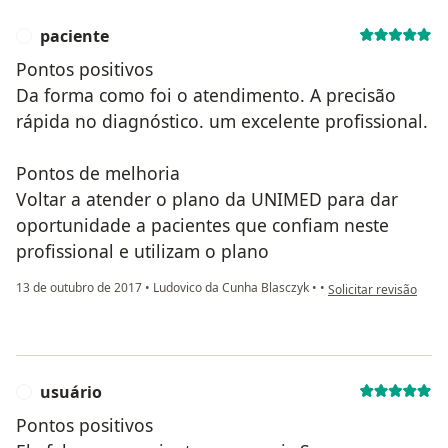
paciente
P
Pontos positivos
Da forma como foi o atendimento. A precisão
rápida no diagnóstico. um excelente profissional.
Pontos de melhoria
Voltar a atender o plano da UNIMED para dar
oportunidade a pacientes que confiam neste
profissional e utilizam o plano
na opinião do utilizad
13 de outubro de 2017
•
Ludovico da Cunha Blasczyk
•
•
Solicitar revisão
usuário
U
Pontos positivos