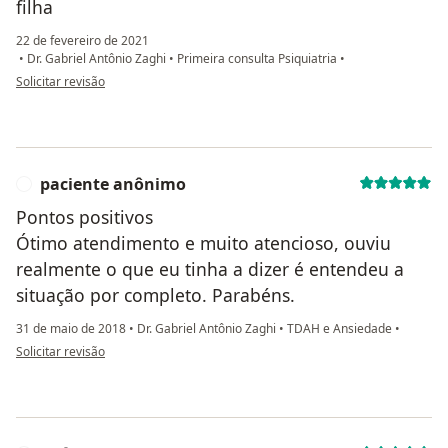
filha
22 de fevereiro de 2021
•
Dr. Gabriel Antônio Zaghi
•
Primeira consulta Psiquiatria
•
na opinião do utilizador Adriana
Solicitar revisão
paciente anônimo
P
Pontos positivos
Ótimo atendimento e muito atencioso, ouviu
realmente o que eu tinha a dizer é entendeu a
situação por completo. Parabéns.
31 de maio de 2018
•
Dr. Gabriel Antônio Zaghi
•
TDAH e Ansiedade
•
na opinião do utilizador paciente anônimo
Solicitar revisão