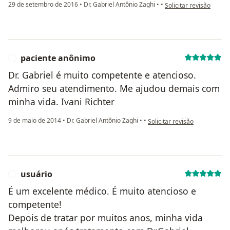
na opinião do utilizado
29 de setembro de 2016
•
Dr. Gabriel Antônio Zaghi
•
•
Solicitar revisão
paciente anônimo
P
Dr. Gabriel é muito competente e atencioso.
Admiro seu atendimento. Me ajudou demais com
minha vida. Ivani Richter
na opinião do utilizador pac
9 de maio de 2014
•
Dr. Gabriel Antônio Zaghi
•
•
Solicitar revisão
usuário
U
É um excelente médico. É muito atencioso e
competente!
Depois de tratar por muitos anos, minha vida