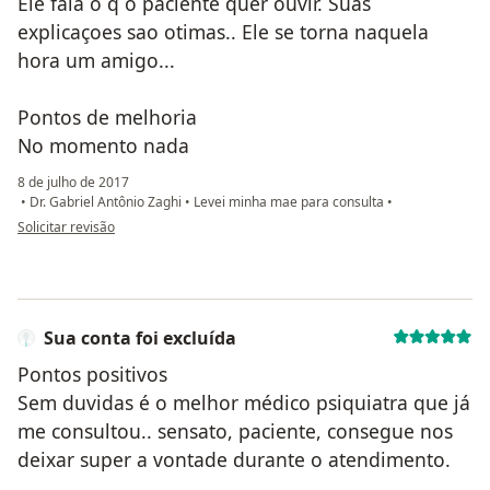
Ele fala o q o paciente quer ouvir. Suas
explicaçoes sao otimas.. Ele se torna naquela
hora um amigo...
Pontos de melhoria
No momento nada
8 de julho de 2017
•
Dr. Gabriel Antônio Zaghi
•
Levei minha mae para consulta
•
na opinião do utilizador usuário
Solicitar revisão
Sua conta foi excluída
Pontos positivos
Sem duvidas é o melhor médico psiquiatra que já
me consultou.. sensato, paciente, consegue nos
deixar super a vontade durante o atendimento.