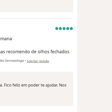
humana
 mas recomendo de olhos fechados
na opinião do utilizador Evelyn
lta Dermatologia
•
Solicitar revisão
a. Fico feliz em poder te ajudar. Nos