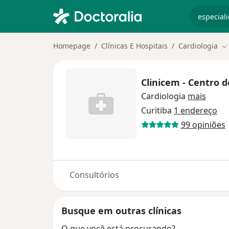
especiali
Homepage
Clínicas E Hospitais
Cardiologia
Mu
Clinicem - Centro 
Cardiologia
mais
Curitiba
1 endereço
99 opiniões
Consultórios
Busque em outras clínicas
O que você está procurando?