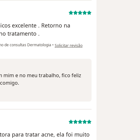
icos excelente . Retorno na
no tratamento .
na opinião do utilizador Tânia Rzniski
no de consultas Dermatologia
•
Solicitar revisão
 mim e no meu trabalho, fico feliz
 comigo.
ora para tratar acne, ela foi muito