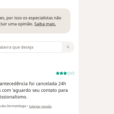
s, por isso os especialistas não
Saber mais sobre pareceres
luir uma opinião.
Saiba mais.
m opiniões
antecedência foi cancelada 24h
 com 'aguardo seu contato para
issionalismo.
na opinião do utilizador Paciente
ulta Dermatologia
•
Solicitar revisão