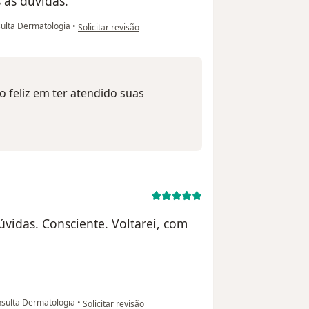
as dúvidas.
na opinião do utilizador Lizete
ulta Dermatologia
•
Solicitar revisão
co feliz em ter atendido suas
úvidas. Consciente. Voltarei, com
na opinião do utilizador Paciente
sulta Dermatologia
•
Solicitar revisão