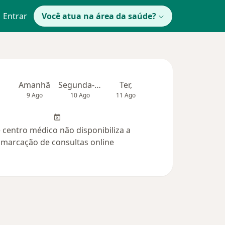
Entrar
Você atua na área da saúde?
Amanhã
Segunda-feira
Ter,
Qua
Qui,
9 Ago
10 Ago
11 Ago
12 Ago
13 Ag
 centro médico não disponibiliza a
marcação de consultas online