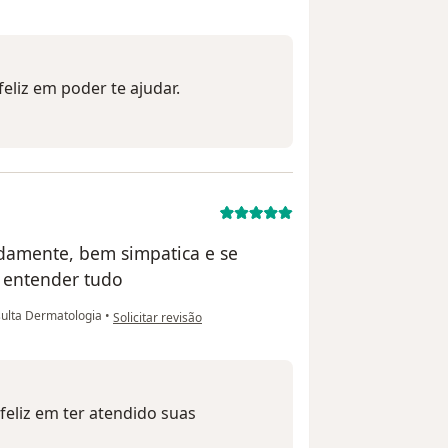
feliz em poder te ajudar.
damente, bem simpatica e se
 entender tudo
na opinião do utilizador Eloy Santana
ulta Dermatologia
•
Solicitar revisão
 feliz em ter atendido suas