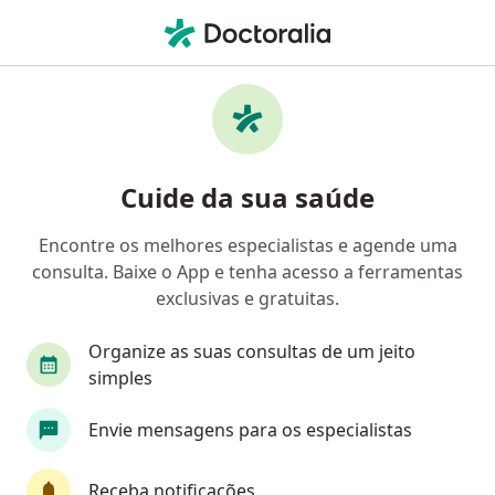
Men
Clínico Geral • João Pessoa, Paraíba PB
Filtros
• 1
Convênio
Mapa
Clínicas de Clínico Geral em João Pessoa
Cuide da sua saúde
Encontre os melhores especialistas e agende uma
Qual é o seu convênio?
consulta. Baixe o App e tenha acesso a ferramentas
exclusivas e gratuitas.
Organize as suas consultas de um jeito
simples
Envie mensagens para os especialistas
Receba notificações
Pagamento online
Parcelamento disponível