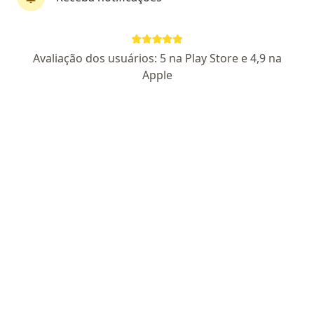
Sinapse – Cuidado Integrado em Saúde
·
Médico clínico geral, Especialista em dor, Dermatologista
Mais
Avaliação dos usuários: 5 na Play Store e 4,9 na
440 opiniões
Apple
Jhonas Geraldo Peixoto Flauzino: CRM SC 37413
Avenida Presidente Epitácio Pessoa, João Pessoa
•
Mapa
Sinapse – Cuidado Integrado em Saúde
Nenhum profissional neste centro médico tem consultas disponíveis
Mostrar perfil