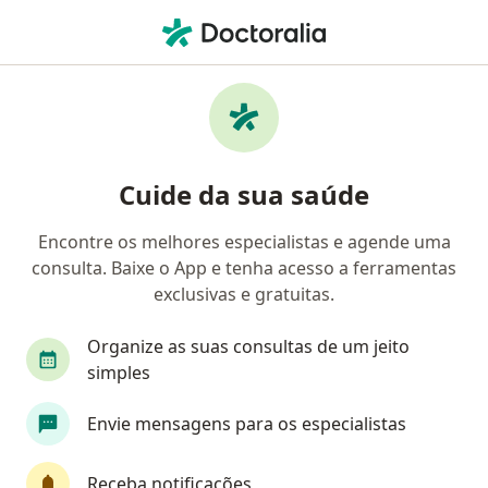
Men
Clínico Geral • Novo Hamburgo, Rio Grande do Sul RS
Filtros
• 1
Convênio
Mapa
Clínicas de Clínico Geral em Novo
Cuide da sua saúde
Hamburgo
Encontre os melhores especialistas e agende uma
consulta. Baixe o App e tenha acesso a ferramentas
Qual é o seu convênio?
exclusivas e gratuitas.
EMBRATEL
Organize as suas consultas de um jeito
simples
Envie mensagens para os especialistas
Receba notificações