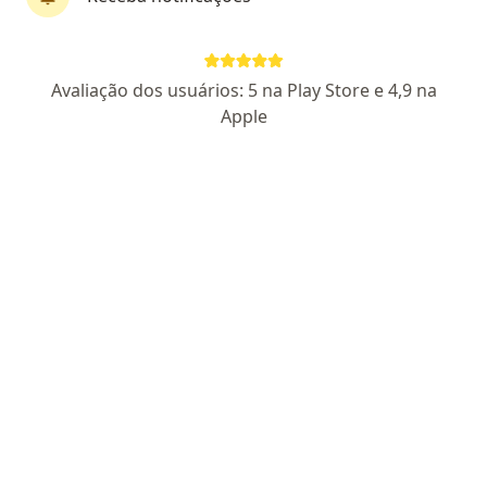
Clinica Neurologica Do Vale
Avaliação dos usuários: 5 na Play Store e 4,9 na
·
Mais
Médico clínico geral, Endocrinologista, Fisioterapeuta
Apple
181 opiniões
Dr. Eduardo Fialho Ruschel : CRM 33918
Rua Clemente Pinto 264, São Leopoldo
•
Mapa
Clinica Neurologica Do Vale
Nenhum profissional neste centro médico tem consultas disponíveis
Mostrar perfil