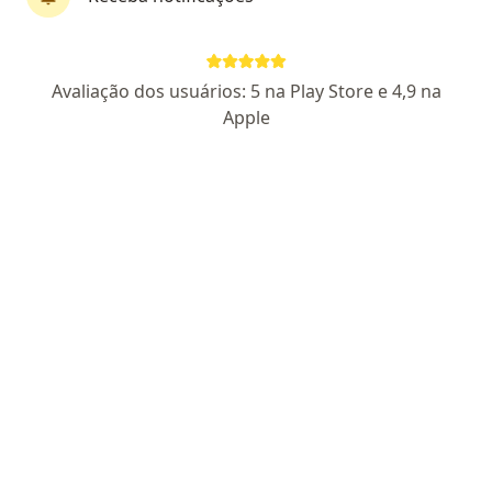
Pagamento online
Parcelamento disponível
Ei, Doutor! Saúde e Bem-Estar
Avaliação dos usuários: 5 na Play Store e 4,9 na
Médico clínico geral, Endocrinologista pediátrico,
Apple
·
Mais
Fisioterapeuta
51 opiniões
:
Avenida Prudente de Morais 1561-1848, Natal
•
Mapa
Ei, Doutor! Saúde e Bem-Estar
Nenhum profissional neste centro médico tem consultas disponíveis
Mostrar perfil