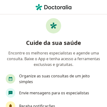
Men
Clínico Geral • Parnamirim, Rio Grande do Norte RN
Filtros
• 1
Convênio
Mapa
Clínicas de Clínico Geral em Parnamirim
Cuide da sua saúde
Encontre os melhores especialistas e agende uma
Qual é o seu convênio?
consulta. Baixe o App e tenha acesso a ferramentas
EMBRATEL
exclusivas e gratuitas.
Organize as suas consultas de um jeito
simples
Envie mensagens para os especialistas
Receba notificações