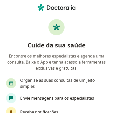
Men
Clínico Geral • Santos, São Paulo SP
Filtros
• 1
Convênio
Mapa
Clínicas de Clínico Geral em Santos
Cuide da sua saúde
Encontre os melhores especialistas e agende uma
Qual é o seu convênio?
consulta. Baixe o App e tenha acesso a ferramentas
exclusivas e gratuitas.
Organize as suas consultas de um jeito
simples
Envie mensagens para os especialistas
Acesso Saúde Baixada Santista
Receba notificações