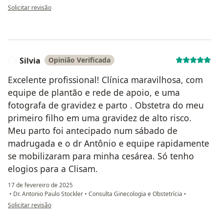
na opinião do utilizador Suzana Fortuna
Solicitar revisão
Silvia
Opinião Verificada
S
Excelente profissional! Clínica maravilhosa, com
equipe de plantão e rede de apoio, e uma
fotografa de gravidez e parto . Obstetra do meu
primeiro filho em uma gravidez de alto risco.
Meu parto foi antecipado num sábado de
madrugada e o dr Antônio e equipe rapidamente
se mobilizaram para minha cesárea. Só tenho
elogios para a Clisam.
17 de fevereiro de 2025
•
Dr. Antonio Paulo Stockler
•
Consulta Ginecologia e Obstetrícia
•
na opinião do utilizador Silvia
Solicitar revisão