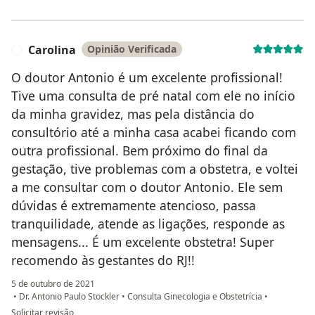
Carolina
Opinião Verificada
C
O doutor Antonio é um excelente profissional!
Tive uma consulta de pré natal com ele no início
da minha gravidez, mas pela distância do
consultório até a minha casa acabei ficando com
outra profissional. Bem próximo do final da
gestação, tive problemas com a obstetra, e voltei
a me consultar com o doutor Antonio. Ele sem
dúvidas é extremamente atencioso, passa
tranquilidade, atende as ligações, responde as
mensagens... É um excelente obstetra! Super
recomendo às gestantes do RJ!!
5 de outubro de 2021
•
Dr. Antonio Paulo Stockler
•
Consulta Ginecologia e Obstetrícia
•
na opinião do utilizador Carolina
Solicitar revisão