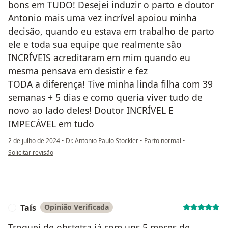
bons em TUDO! Desejei induzir o parto e doutor
Antonio mais uma vez incrível apoiou minha
decisão, quando eu estava em trabalho de parto
ele e toda sua equipe que realmente são
INCRÍVEIS acreditaram em mim quando eu
mesma pensava em desistir e fez
TODA a diferença! Tive minha linda filha com 39
semanas + 5 dias e como queria viver tudo de
novo ao lado deles! Doutor INCRÍVEL E
IMPECÁVEL em tudo
2 de julho de 2024
•
Dr. Antonio Paulo Stockler
•
Parto normal
•
na opinião do utilizador Julia de Castro
Solicitar revisão
Taís
Opinião Verificada
T
Troquei de obstetra já com uns 5 meses de