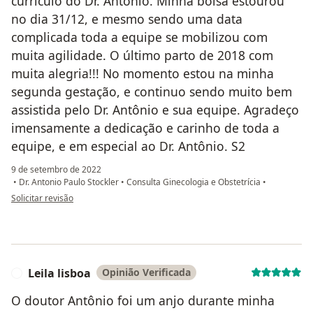
currículo do Dr. Antônio. Minha bolsa estourou
no dia 31/12, e mesmo sendo uma data
complicada toda a equipe se mobilizou com
muita agilidade. O último parto de 2018 com
muita alegria!!! No momento estou na minha
segunda gestação, e continuo sendo muito bem
assistida pelo Dr. Antônio e sua equipe. Agradeço
imensamente a dedicação e carinho de toda a
equipe, e em especial ao Dr. Antônio. S2
9 de setembro de 2022
•
Dr. Antonio Paulo Stockler
•
Consulta Ginecologia e Obstetrícia
•
na opinião do utilizador Gabriela Mozer
Solicitar revisão
Leila lisboa
Opinião Verificada
L
O doutor Antônio foi um anjo durante minha