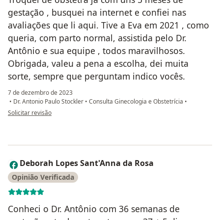
gestação , busquei na internet e confiei nas
avaliações que li aqui. Tive a Eva em 2021 , como
queria, com parto normal, assistida pelo Dr.
Antônio e sua equipe , todos maravilhosos.
Obrigada, valeu a pena a escolha, dei muita
sorte, sempre que perguntam indico vocês.
7 de dezembro de 2023
•
Dr. Antonio Paulo Stockler
•
Consulta Ginecologia e Obstetrícia
•
na opinião do utilizador Taís
Solicitar revisão
Deborah Lopes Sant'Anna da Rosa
D
Opinião Verificada
Conheci o Dr. Antônio com 36 semanas de