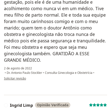
gestação, pois ele é de uma humanidade e
acolhimento como nunca vi em um médico. Tive
meu filho de parto normal. Ele e toda sua equipe
foram muito carinhosos comigo e com o meu
marido; quem tem o doutor Antônio como
obstetra e ginecologista não troca nunca de
médico pois ele passa segurança e tranquilidade.
Foi meu obstetra e espero que seja meu
ginecologista também. GRATIDÃO A ESSE
GRANDE MÉDICO.
2 de agosto de 2022
•
Dr. Antonio Paulo Stockler
•
Consulta Ginecologia e Obstetrícia
•
na opinião do utilizador Leila lisboa
Solicitar revisão
Ingrid Limp
Opinião Verificada
I