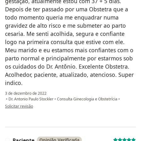
gestação, atualmente estou com 37 + 5 dias.
Depois de ter passado por uma Obstetra que a
todo momento queria me enquadrar numa
gravidez de alto risco e me submeter ao parto
cesaria. Me senti acolhida, segura e confiante
logo na primeira consulta que estive com ele.
Meu marido e eu estamos mais confiantes com o
parto normal e principalmente por estarmos sob
os cuidados do Dr. Antônio. Excelente Obstetra.
Acolhedor, paciente, atualizado, atencioso. Super
indico.
3 de dezembro de 2022
•
Dr. Antonio Paulo Stockler
•
Consulta Ginecologia e Obstetrícia
•
na opinião do utilizador Deborah Lopes Sant'Anna da Rosa
Solicitar revisão
Paciente
Opinião Verificada
P