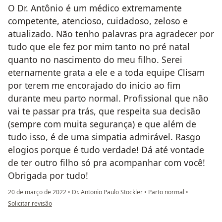
O Dr. Antônio é um médico extremamente
competente, atencioso, cuidadoso, zeloso e
atualizado. Não tenho palavras pra agradecer por
tudo que ele fez por mim tanto no pré natal
quanto no nascimento do meu filho. Serei
eternamente grata a ele e a toda equipe Clisam
por terem me encorajado do início ao fim
durante meu parto normal. Profissional que não
vai te passar pra trás, que respeita sua decisão
(sempre com muita segurança) e que além de
tudo isso, é de uma simpatia admirável. Rasgo
elogios porque é tudo verdade! Dá até vontade
de ter outro filho só pra acompanhar com você!
Obrigada por tudo!
20 de março de 2022
•
Dr. Antonio Paulo Stockler
•
Parto normal
•
na opinião do utilizador Ingrid Limp
Solicitar revisão