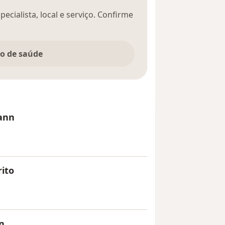
ecialista, local e serviço. Confirme
no de saúde
mann
rito
n