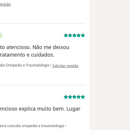
o do utilizador FDB
 revisão
uito atencioso. Não me deixou
tratamento e cuidados.
na opinião do utilizador Graciela Aquino
lta Ortopedia e Traumatologia
•
Solicitar revisão
encioso explica muito bem. Lugar
eira consulta ortopedia e traumatologia
•