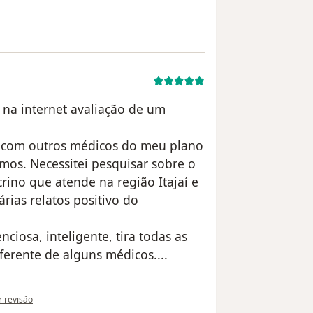
 na internet avaliação de um
i com outros médicos do meu plano
mos. Necessitei pesquisar sobre o
ino que atende na região Itajaí e
árias relatos positivo do
ciosa, inteligente, tira todas as
erente de alguns médicos....
ão do utilizador Vivian Vieira
r revisão