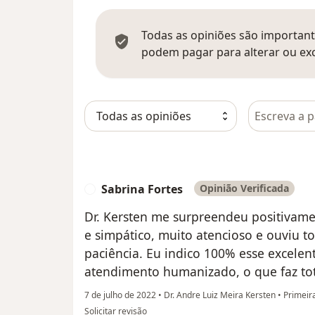
Todas as opiniões são importante
podem pagar para alterar ou exc
Pesquisar e
Sabrina Fortes
Opinião Verificada
S
Dr. Kersten me surpreendeu positivam
e simpático, muito atencioso e ouviu 
paciência. Eu indico 100% esse excelen
atendimento humanizado, o que faz tot
7 de julho de 2022
•
Dr. Andre Luiz Meira Kersten
•
Primeira
na opinião do utilizador Sabrina Fortes
Solicitar revisão