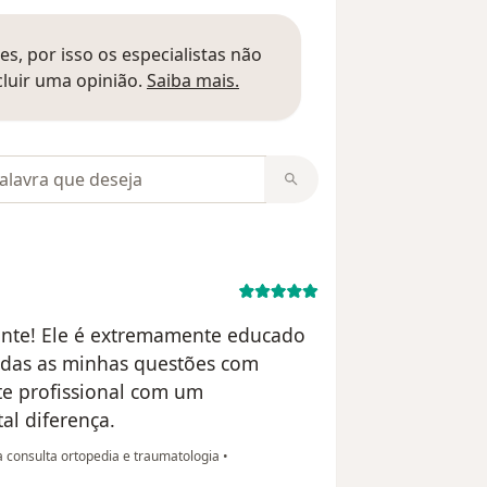
s, por isso os especialistas não
Saber mais sobre pareceres
luir uma opinião.
Saiba mais.
m opiniões
ente! Ele é extremamente educado
todas as minhas questões com
te profissional com um
al diferença.
 consulta ortopedia e traumatologia
•