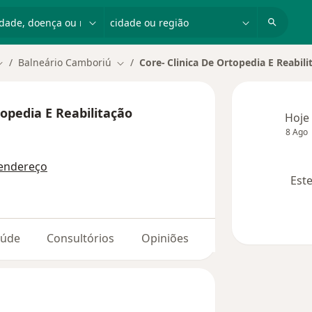
dade, doença ou nome
cidade ou região
Balneário Camboriú
Core- Clinica De Ortopedia E Reabili
udar de cidade
Mudar de cidade
topedia E Reabilitação
Hoje
8 Ago
endereço
Este
aúde
Consultórios
Opiniões