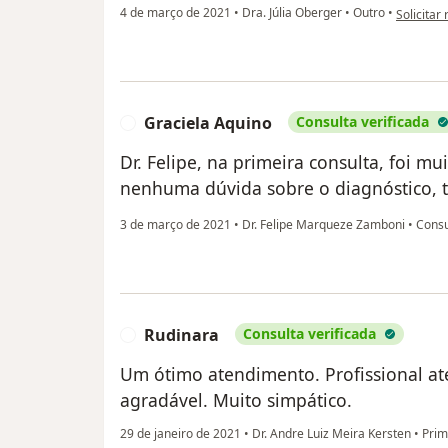
na opiniã
4 de março de 2021
•
Dra. Júlia Oberger
•
Outro
•
Solicitar
Graciela Aquino
Consulta verificada
G
Dr. Felipe, na primeira consulta, foi m
nenhuma dúvida sobre o diagnóstico, 
3 de março de 2021
•
Dr. Felipe Marqueze Zamboni
•
Consu
Rudinara
Consulta verificada
R
Um ótimo atendimento. Profissional at
agradável. Muito simpático.
29 de janeiro de 2021
•
Dr. Andre Luiz Meira Kersten
•
Prim