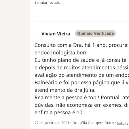
na opinião do utilizador Rudinara
Solicitar revisão
Vivian Vieira
Opinião Verificada
V
Consulto com a Dra. há 1 ano, procurei
endocrinologista bom.
Eu tenho plano de saúde e já consulte
e depois de muitos atendimentos péssi
avaliação do atendimento de um endocr
Balneário e foi por essa página que li v
atendimento da dra Júlia.
Realmente a pessoa é top ! Pontual, aten
dúvidas, não economiza em exames, dif
enfim a pessoa é 10 .
na opini
27 de janeiro de 2021
•
Dra. Júlia Oberger
•
Outro
•
Solicita