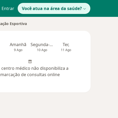
Entrar
Você atua na área da saúde?
tação Esportiva
Amanhã
Segunda-feira
Ter,
Qua
Qui,
9 Ago
10 Ago
11 Ago
12 Ago
13 Ag
 centro médico não disponibiliza a
marcação de consultas online