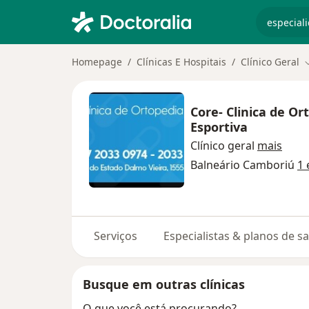
especiali
Homepage
Clínicas E Hospitais
Clínico Geral
M
Core- Clinica de Or
Esportiva
Clínico geral
mais
Balneário Camboriú
1 
Serviços
Especialistas & planos de s
Busque em outras clínicas
O que você está procurando?