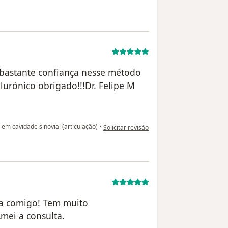
 bastante confiança nesse método
lurónico obrigado!!!Dr. Felipe M
na opinião do utilizador Juliano Correa
 em cavidade sinovial (articulação)
•
Solicitar revisão
sa comigo! Tem muito
mei a consulta.