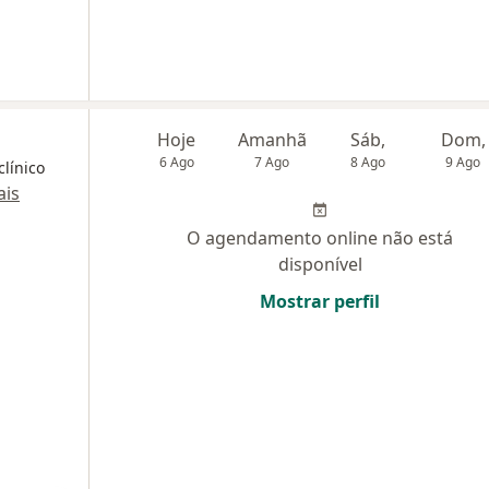
Hoje
Amanhã
Sáb,
Dom,
6 Ago
7 Ago
8 Ago
9 Ago
clínico
is
O agendamento online não está
disponível
Mostrar perfil