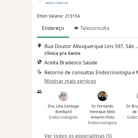
Elton Valane: 213154
Endereço
Teleconsulta
Rua Doutor Albuquerque Li
Clínica pra Gente
Aceita Bradesco Saúde
Mostrar mais serviços
Dra. Lina Santiago
Dr. Fernando
Dr. Br
Bombard
Henrique Melo
de 
Endocrinologista
Amorim Pinto
Endocr
Endocrinologista
Ver todos os especialistas (5)