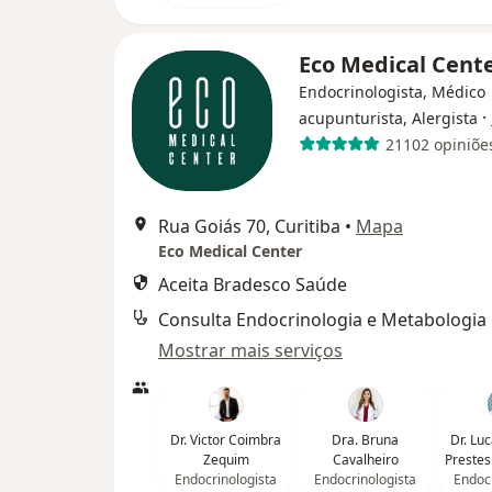
Eco Medical Cent
Endocrinologista, Médico
·
acupunturista, Alergista
21102 opiniõe
Rua Goiás 70, Curitiba
•
Mapa
Eco Medical Center
Aceita Bradesco Saúde
Consulta Endocrinologia e Metabologia
Mostrar mais serviços
Dr. Victor Coimbra
Dra. Bruna
Dr. Lu
Zequim
Cavalheiro
Prestes
Endocrinologista
Endocrinologista
Endocr