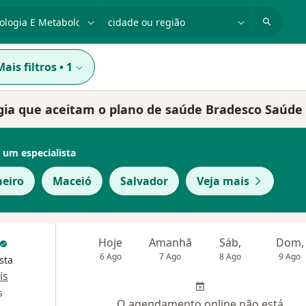
dade, doença ou nome
cidade ou região
Mais filtros
•
1
ogia que aceitam o plano de saúde Bradesco Saúde
 um especialista
neiro
Maceió
Salvador
Veja mais
Hoje
Amanhã
Sáb,
Dom,
6 Ago
7 Ago
8 Ago
9 Ago
sta
is
s
O agendamento online não está