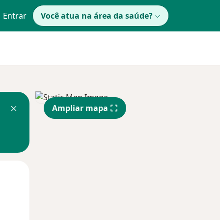
Entrar
Você atua na área da saúde?
Ampliar mapa
Segunda-feira
Ter,
Qua
10 Ago
11 Ago
12 Ago