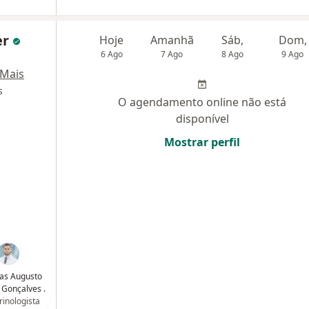
er
Hoje
Amanhã
Sáb,
Dom,
6 Ago
7 Ago
8 Ago
9 Ago
Mais
s
O agendamento online não está
disponível
Mostrar perfil
cas Augusto
 Gonçalves .
inologista