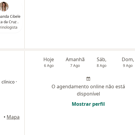
anda Cibele
a da Cruz .
inologista
Hoje
Amanhã
Sáb,
Dom,
6 Ago
7 Ago
8 Ago
9 Ago
·
 clínico
O agendamento online não está
disponível
Mostrar perfil
•
Mapa