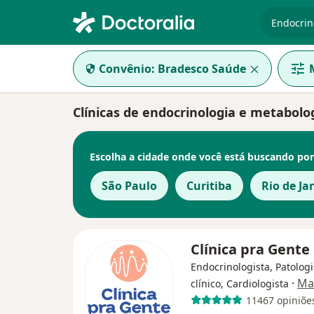
especiali
Convênio:
Bradesco Saúde
Clínicas de endocrinologia e metabol
Escolha a cidade onde você está buscando por
São Paulo
Curitiba
Rio de Ja
Clínica pra Gente
Endocrinologista, Patologi
·
Ma
clínico, Cardiologista
11467 opiniõe