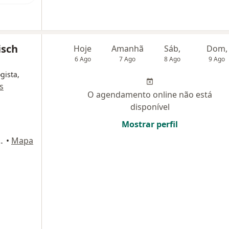
isch
Hoje
Amanhã
Sáb,
Dom,
6 Ago
7 Ago
8 Ago
9 Ago
gista,
s
O agendamento online não está
disponível
Mostrar perfil
la 608/609. Taquara, Rio de Janeiro
•
Mapa