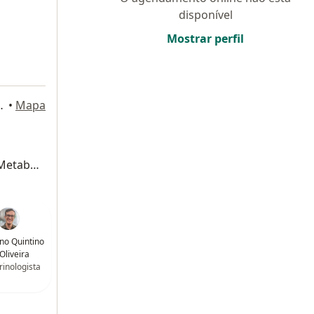
disponível
Mostrar perfil
ns 597, São Paulo
•
Mapa
Retorno de consultas Endocrinologia e Metabologia
uno Quintino
Oliveira
inologista