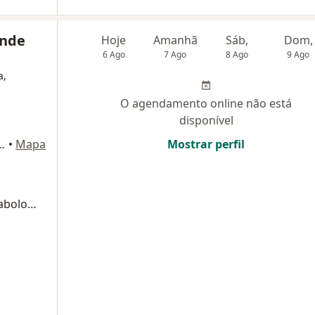
ande
Hoje
Amanhã
Sáb,
Dom,
6 Ago
7 Ago
8 Ago
9 Ago
a,
O agendamento online não está
disponível
orte 57, Belo Horizonte
•
Mapa
Mostrar perfil
Primeira consulta Endocrinologia e Metabologia