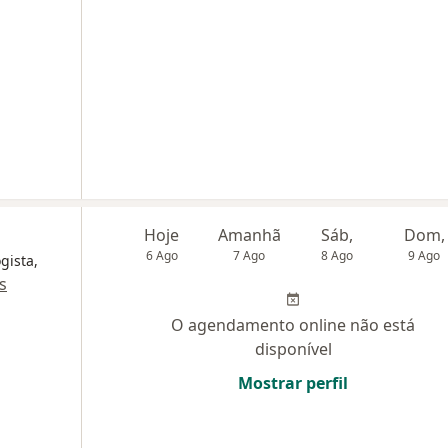
Hoje
Amanhã
Sáb,
Dom,
6 Ago
7 Ago
8 Ago
9 Ago
gista,
s
O agendamento online não está
disponível
Mostrar perfil