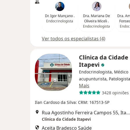
Dr. Igor Mançano .
Dra. Mariana De
Dra. Am
Endocrinologista
Oliveira Miceli .
Fonsec
Endocrinologista
Endocr
Ver todos os especialistas (4)
Clínica da Cidade
Itapevi
Endocrinologista, Médico
acupunturista, Patologista
Mais
3428 opiniões
Ilan Cardoso da Silva: CRM: 167513-SP
Rua Agostinho Ferreira Campos 55, Itapevi
Clínica da Cidade Itapevi
Aceita Bradesco Saúde