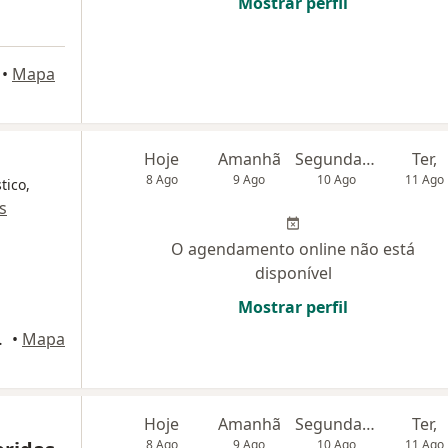
Mostrar perfil
•
Mapa
Hoje
Amanhã
Segunda-feira
Ter,
8 Ago
9 Ago
10 Ago
11 Ago
tico,
s
O agendamento online não está
disponível
Mostrar perfil
iz de Fora
•
Mapa
Hoje
Amanhã
Segunda-feira
Ter,
8 Ago
9 Ago
10 Ago
11 Ago