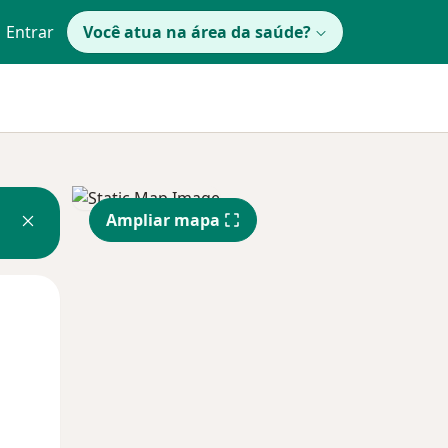
Entrar
Você atua na área da saúde?
Ampliar mapa
Qua
Qui,
Sex,
12 Ago
13 Ago
14 Ago