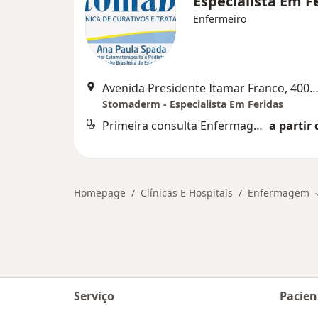
Especialista Em F
Enfermeiro
Avenida Presidente Itamar Franco, 4001 (719E - Centro Médico Monte Sinai), Juiz 
Stomaderm - Especialista Em Feridas
Primeira consulta Enfermagem
a partir 
Homepage
Clínicas E Hospitais
Enfermagem
Serviço
Pacien