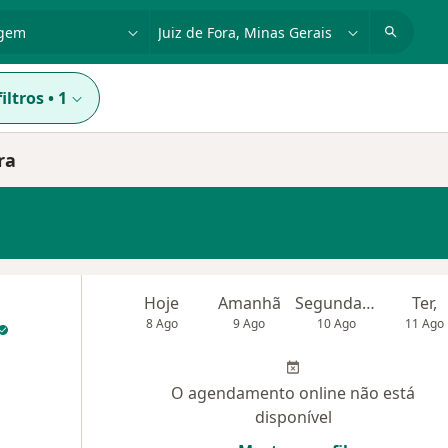
dade, doença ou nome
cidade ou região
iltros
•
1
ra
Hoje
Amanhã
Segunda-feira
Ter,
8 Ago
9 Ago
10 Ago
11 Ago
O agendamento online não está
disponível