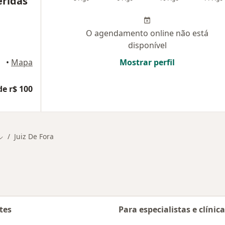
eridas
O agendamento online não está
disponível
de Fora
•
Mapa
Mostrar perfil
de r$ 100
Juiz De Fora
Mudar de cidade
tes
Para especialistas e clínic