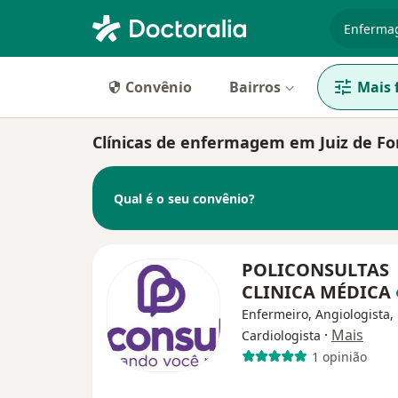
especiali
Convênio
Bairros
Mais f
Clínicas de enfermagem em Juiz de Fo
Qual é o seu convênio?
POLICONSULTAS
CLINICA MÉDICA
Enfermeiro, Angiologista,
·
Mais
Cardiologista
1 opinião