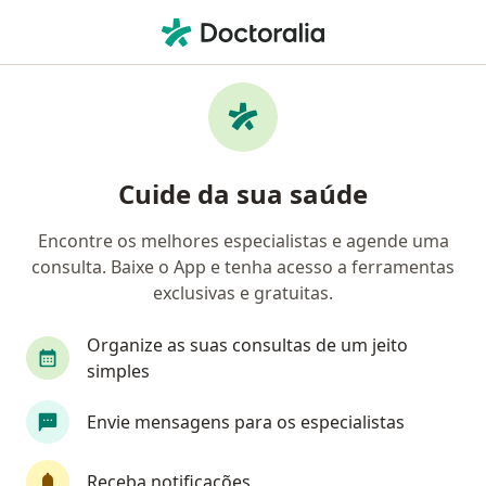
Men
Fisioterapia • Brasília, Distrito Federal DF
Filtros
• 1
Convênio:
BRB Saúde
Clínicas de fisioterapia que aceitam o plano
Cuide da sua saúde
de saúde BRB Saúde em Brasília
Encontre os melhores especialistas e agende uma
consulta. Baixe o App e tenha acesso a ferramentas
exclusivas e gratuitas.
Organize as suas consultas de um jeito
simples
CENTRO ESPECIALIZADO EM
Envie mensagens para os especialistas
HIPERMOBILIDADE E DOR
·
Fisioterapeuta, Médico acupunturista, Especialista em dor
Receba notificações