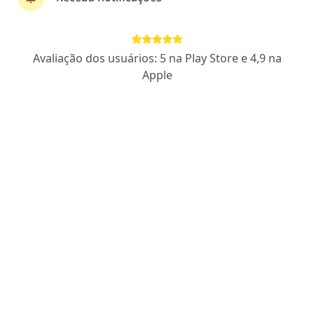
Mais
1537 opiniões
Welber Sousa Oliveira: CRM: 25963-DF
Avaliação dos usuários: 5 na Play Store e 4,9 na
Apple
SMHN quadra 02 edifício Crispim sala 1206, Brasília
•
Mapa
CENTRO ESPECIALIZADO EM HIPERMOBILIDADE E DOR
Aceita BRB Saúde
Primeira consulta Fisioterapia
Mostrar mais serviços
Dr. Andre Marques
Wilson Luis Aires da
Fisioterapeuta
Rocha
Fisioterapeuta
Nenhum profissional neste centro médico tem consultas disponíveis
Mostrar perfil