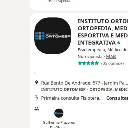
Fisioterapeuta
INSTITUTO ORTO
ORTOPEDIA, MED
ESPORTIVA E ME
INTEGRATIVA
Fisioterapeuta, Médico do
·
Mais
Nutricionista
705 opiniões
:
Rua Bento De Andrade, 677 - Jardim Paulista, São 
Primeira consulta Fisioterapia
Consultar
Guilherme Prazeres
De Oliveira