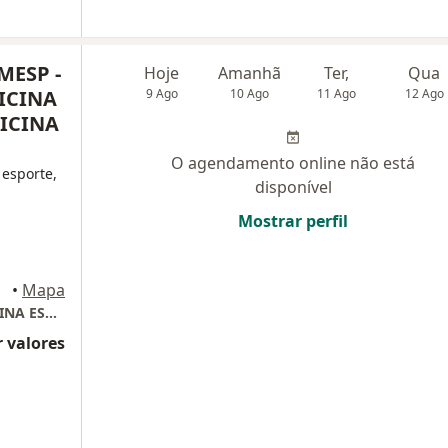
MESP -
Hoje
Amanhã
Ter,
Qua
ICINA
9 Ago
10 Ago
11 Ago
12 Ago
DICINA
O agendamento online não está
 esporte,
disponível
Mostrar perfil
Paulo
•
Mapa
INSTITUTO ORTOMESP - ORTOPEDIA, MEDICINA ESPORTIVA E MEDICINA INTEGRATIVA
 valores