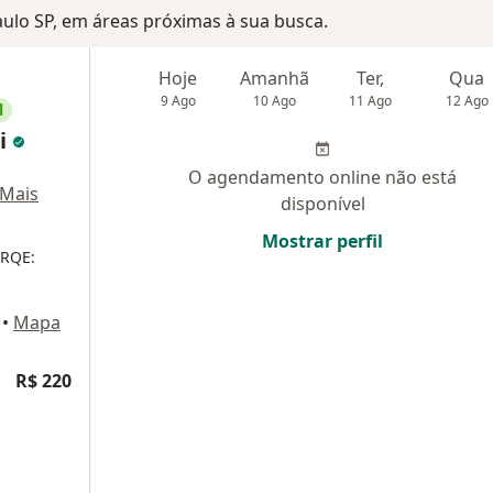
Paulo SP, em áreas próximas à sua busca.
Hoje
Amanhã
Ter,
Qua
9 Ago
10 Ago
11 Ago
12 Ago
l
ti
O agendamento online não está
Mais
disponível
Mostrar perfil
 RQE:
•
Mapa
R$ 220