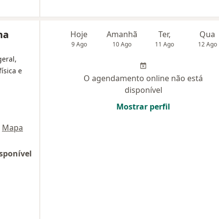
na
Hoje
Amanhã
Ter,
Qua
9 Ago
10 Ago
11 Ago
12 Ago
geral,
ísica e
O agendamento online não está
disponível
Mostrar perfil
Mapa
sponível