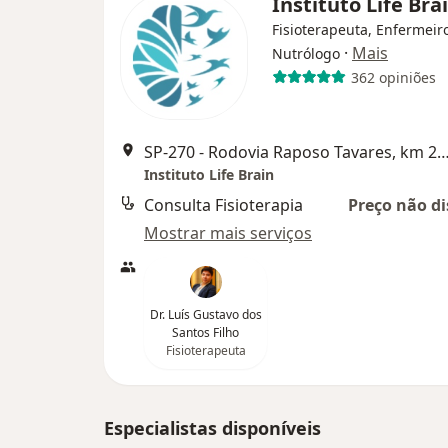
Instituto Life Bra
Fisioterapeuta, Enfermeir
·
Mais
Nutrólogo
362 opiniões
SP-270 - Rodovia Raposo Tavares, km 22,5, Shopping The Square Open Mal, bloco A, salas 110 e 111, G
Instituto Life Brain
Consulta Fisioterapia
Preço não di
Mostrar mais serviços
Dr. Luís Gustavo dos
Santos Filho
Fisioterapeuta
Especialistas disponíveis