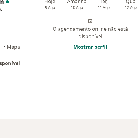
in
Hoje
Amanhã
Ter,
Qua
9 Ago
10 Ago
11 Ago
12 Ago
o,
O agendamento online não está
disponível
ranja Viana, Cotia
•
Mapa
Mostrar perfil
sponível