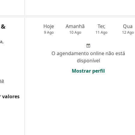
 &
Hoje
Amanhã
Ter,
Qua
9 Ago
10 Ago
11 Ago
12 Ago
a,
O agendamento online não está
disponível
Mostrar perfil
pa
 valores