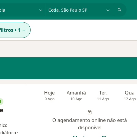
dade, doença ou nome
cidade ou região
iltros
•
1
Hoje
Amanhã
Ter,
Qua
9 Ago
10 Ago
11 Ago
12 Ago
l
 e
O agendamento online não está
nico
disponível
·
diátrico