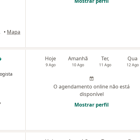
Mostrar perfil
7, Cotia
•
Mapa
Hoje
Amanhã
Ter,
Qua
9 Ago
10 Ago
11 Ago
12 Ago
ogista
O agendamento online não está
disponível
P
Mostrar perfil