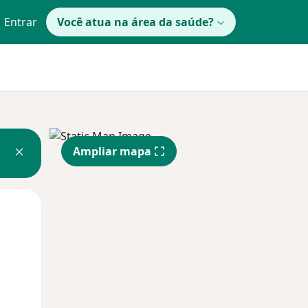
Entrar
Você atua na área da saúde?
Ampliar mapa
Qui,
Sex,
Sáb,
13 Ago
14 Ago
15 Ago