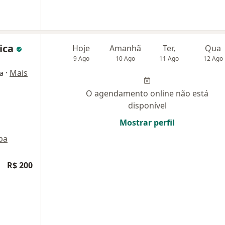
dica
Hoje
Amanhã
Ter,
Qua
9 Ago
10 Ago
11 Ago
12 Ago
·
Mais
a
O agendamento online não está
disponível
Mostrar perfil
pa
R$ 200