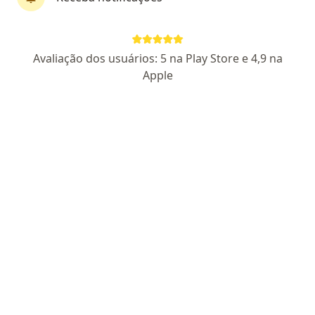
·
Gastroenterologista, Médico clínico geral, Dermatologista
Mais
1150 opiniões
Avaliação dos usuários: 5 na Play Store e 4,9 na
Rua dos Angelins 6 Conjunto Kíssia, Manaus
•
Mapa
Apple
Clínica Santa Lourdes
Primeira consulta gastroenterologia
Consultar valores
Mostrar mais serviços
Dra. Alice Carvalho
do Nascimento
Gastroenterologista
Nenhum profissional neste centro médico tem consultas disponíveis
Mostrar perfil