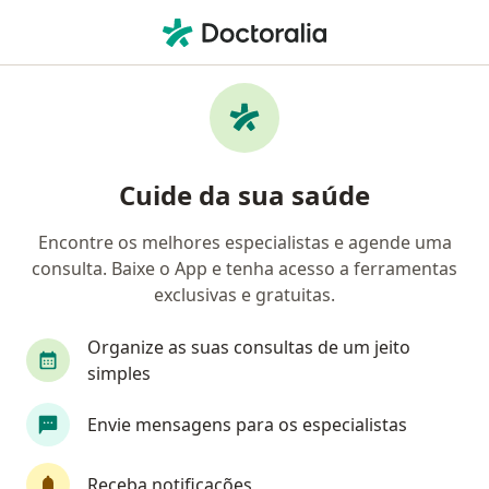
Men
Gastroenterologia • Manaus, Amazonas AM
Filtros
• 1
Convênio
Mapa
Clínicas de gastroenterologia em Manaus
Cuide da sua saúde
Encontre os melhores especialistas e agende uma
Qual é o seu convênio?
consulta. Baixe o App e tenha acesso a ferramentas
exclusivas e gratuitas.
Organize as suas consultas de um jeito
simples
Envie mensagens para os especialistas
Clínica Santa Lourdes
Receba notificações