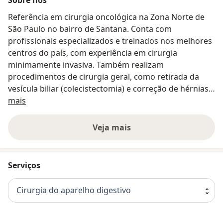
Referência em cirurgia oncológica na Zona Norte de
São Paulo no bairro de Santana. Conta com
profissionais especializados e treinados nos melhores
centros do país, com experiência em cirurgia
minimamente invasiva. Também realizam
procedimentos de cirurgia geral, como retirada da
vesícula biliar (colecistectomia) e correção de hérnias.
Sobre nós
A clínica conta com uma especialista em Dor e equipe
mais
multidisciplinar como nutricionista e psicóloga.
Veja mais
Serviços
Cirurgia do aparelho digestivo