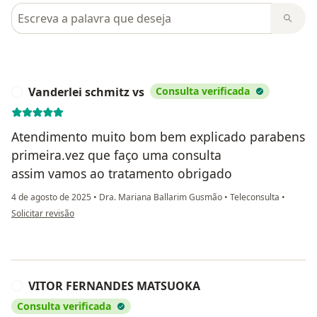
Pesquisar em opiniões
Vanderlei schmitz vs
Consulta verificada
V
Atendimento muito bom bem explicado parabens
primeira.vez que faço uma consulta
assim vamos ao tratamento obrigado
4 de agosto de 2025
•
Dra. Mariana Ballarim Gusmão
•
Teleconsulta
•
na opinião do utilizador Vanderlei schmitz vs
Solicitar revisão
VITOR FERNANDES MATSUOKA
V
Consulta verificada