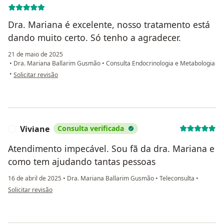
Dra. Mariana é excelente, nosso tratamento está
dando muito certo. Só tenho a agradecer.
21 de maio de 2025
•
Dra. Mariana Ballarim Gusmão
•
Consulta Endocrinologia e Metabologia
na opinião do utilizador VITOR FERNANDES MATSUOKA
•
Solicitar revisão
Viviane
Consulta verificada
V
Atendimento impecável. Sou fã da dra. Mariana e
como tem ajudando tantas pessoas
16 de abril de 2025
•
Dra. Mariana Ballarim Gusmão
•
Teleconsulta
•
na opinião do utilizador Viviane
Solicitar revisão