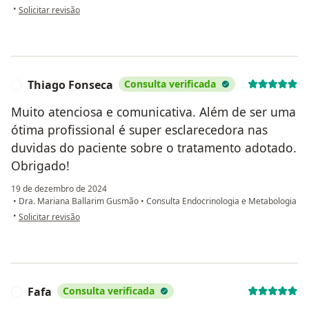
na opinião do utilizador Sindi TCA
•
Solicitar revisão
Thiago Fonseca
Consulta verificada
T
Muito atenciosa e comunicativa. Além de ser uma
ótima profissional é super esclarecedora nas
duvidas do paciente sobre o tratamento adotado.
Obrigado!
19 de dezembro de 2024
•
Dra. Mariana Ballarim Gusmão
•
Consulta Endocrinologia e Metabologia
na opinião do utilizador Thiago Fonseca
•
Solicitar revisão
Fafa
Consulta verificada
F