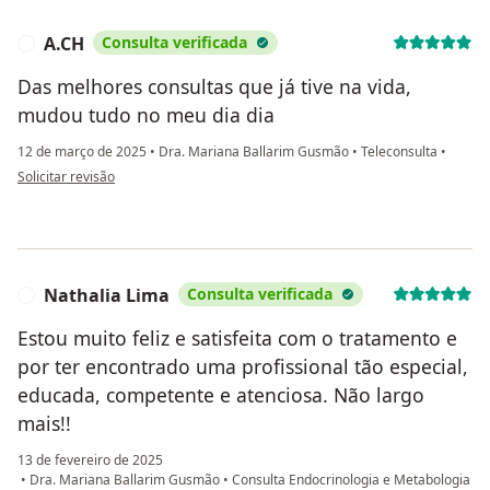
A.CH
Consulta verificada
A
Das melhores consultas que já tive na vida,
mudou tudo no meu dia dia
12 de março de 2025
•
Dra. Mariana Ballarim Gusmão
•
Teleconsulta
•
na opinião do utilizador A.CH
Solicitar revisão
Nathalia Lima
Consulta verificada
N
Estou muito feliz e satisfeita com o tratamento e
por ter encontrado uma profissional tão especial,
educada, competente e atenciosa. Não largo
mais!!
13 de fevereiro de 2025
•
Dra. Mariana Ballarim Gusmão
•
Consulta Endocrinologia e Metabologia