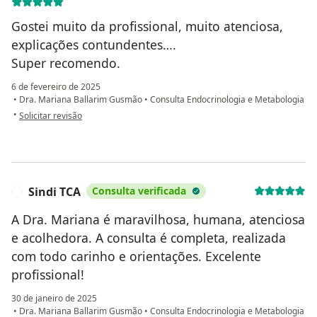
Gostei muito da profissional, muito atenciosa,
explicações contundentes….
Super recomendo.
6 de fevereiro de 2025
•
Dra. Mariana Ballarim Gusmão
•
Consulta Endocrinologia e Metabologia
na opinião do utilizador Anselmo Aparecido
•
Solicitar revisão
Sindi TCA
Consulta verificada
S
A Dra. Mariana é maravilhosa, humana, atenciosa
e acolhedora. A consulta é completa, realizada
com todo carinho e orientações. Excelente
profissional!
30 de janeiro de 2025
•
Dra. Mariana Ballarim Gusmão
•
Consulta Endocrinologia e Metabologia