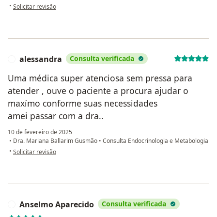
na opinião do utilizador Nathalia Lima
•
Solicitar revisão
alessandra
Consulta verificada
A
Uma médica super atenciosa sem pressa para
atender , ouve o paciente a procura ajudar o
maxímo conforme suas necessidades
amei passar com a dra..
10 de fevereiro de 2025
•
Dra. Mariana Ballarim Gusmão
•
Consulta Endocrinologia e Metabologia
na opinião do utilizador alessandra
•
Solicitar revisão
Anselmo Aparecido
Consulta verificada
A