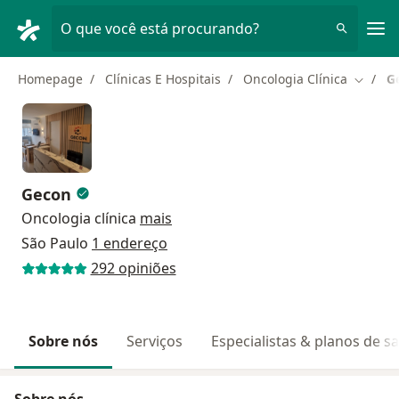
Men
O que você está procurando?
Homepage
Clínicas E Hospitais
Oncologia Clínica
G
Mudar 
Gecon
Oncologia clínica
mais
São Paulo
1 endereço
292 opiniões
Sobre nós
Serviços
Especialistas & planos de s
Sobre nós