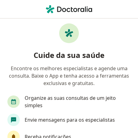
Men
Generalista • Balneário Camboriú, Santa Catarina SC
Filtros
• 1
Convênio
Mapa
Clínicas de generalista em Balneário
Cuide da sua saúde
Camboriú
Encontre os melhores especialistas e agende uma
consulta. Baixe o App e tenha acesso a ferramentas
Qual é o seu convênio?
exclusivas e gratuitas.
Candeias
Organize as suas consultas de um jeito
simples
Envie mensagens para os especialistas
Receba notificações