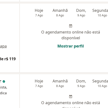
Hoje
Amanhã
Dom,
7 Ago
8 Ago
9 Ago
10 Ago
O agendamento online não está
disponível
apa
Mostrar perfil
de r$ 119
r
Hoje
Amanhã
Dom,
7 Ago
8 Ago
9 Ago
10 Ago
ista,
édica
O agendamento online não está