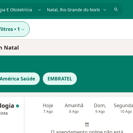
dade, doença ou nome
cidade ou região
iltros
•
1
em Natal
 América Saúde
EMBRATEL
logia
Hoje
Amanhã
Dom,
7 Ago
8 Ago
9 Ago
10 Ago
ista
O agendamento online não está