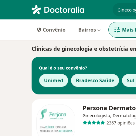
especiali
Convênio
Bairros
Mais f
Clínicas de ginecologia e obstetrícia 
Qual é o seu convênio?
Unimed
Bradesco Saúde
Sul
Persona Dermato
Ginecologista, Dermatolog
2367 opiniões