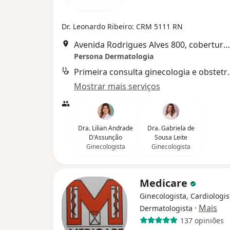
Dr. Leonardo Ribeiro: CRM 5111 RN
Avenida Rodrigues Alves 800, cobertura sala 1107, Tirol, Natal
Persona Dermatologia
Primeira consult
Mostrar mais serviços
Dra. Lilian Andrade
Dra. Gabriela de
D'Assunção
Sousa Leite
Ginecologista
Ginecologista
Medicare
Ginecologista, Cardiologis
·
Mais
Dermatologista
137 opiniões