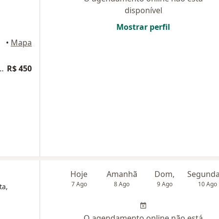
disponível
Mostrar perfil
•
Mapa
a ginecologia e obstetrícia
R$ 450
Hoje
Amanhã
Dom,
7 Ago
8 Ago
9 Ago
10 Ago
ta,
O agendamento online não está