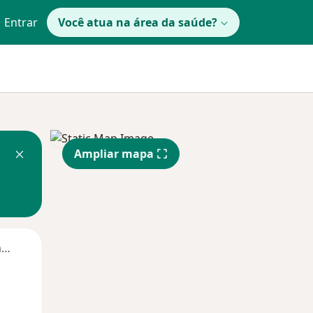
Entrar
Você atua na área da saúde?
Ampliar mapa
Segunda-feira
Ter,
Qua
Qui,
11 Ago
12 Ago
13 Ago