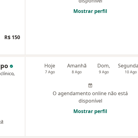
disponível
Mostrar perfil
R$ 150
apo
Hoje
Amanhã
Dom,
7 Ago
8 Ago
9 Ago
10 Ago
clínico,
O agendamento online não está
disponível
Mostrar perfil
pa