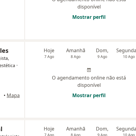
disponível
Mostrar perfil
ales
Hoje
Amanhã
Dom,
7 Ago
8 Ago
9 Ago
10 Ago
ista,
·
estética
O agendamento online não está
disponível
•
Mapa
Mostrar perfil
l
Hoje
Amanhã
Dom,
7 Ago
8 Ago
9 Ago
10 Ago