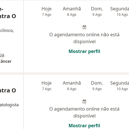
e-
Hoje
Amanhã
Dom,
ntra O
7 Ago
8 Ago
9 Ago
10 Ago
clínico,
O agendamento online não está
disponível
Mostrar perfil
pa
Câncer
Hoje
Amanhã
Dom,
ntra O
7 Ago
8 Ago
9 Ago
10 Ago
atologista
O agendamento online não está
disponível
Mostrar perfil