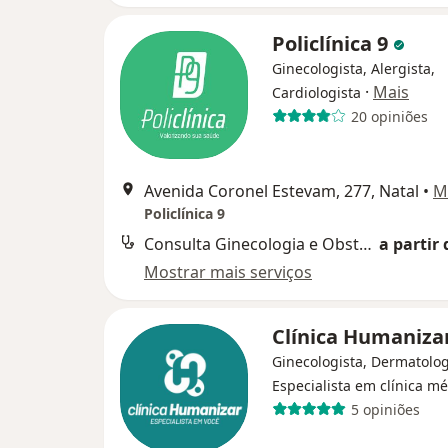
Policlínica 9
Ginecologista, Alergista,
·
Mais
Cardiologista
20 opiniões
Avenida Coronel Estevam, 277, Natal
•
M
Policlínica 9
Consulta Ginecologia e Obstetrícia
a partir 
Mostrar mais serviços
Clínica Humaniza
Ginecologista, Dermatolog
Especialista em clínica m
5 opiniões