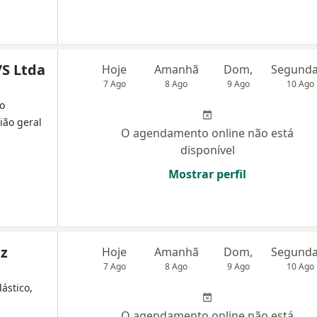
/S Ltda
Hoje
Amanhã
Dom,
7 Ago
8 Ago
9 Ago
10 Ago
do
ião geral
O agendamento online não está
disponível
Mostrar perfil
iz
Hoje
Amanhã
Dom,
7 Ago
8 Ago
9 Ago
10 Ago
lástico,
O agendamento online não está