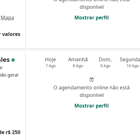
disponível
Mapa
Mostrar perfil
 valores
ales
Hoje
Amanhã
Dom,
7 Ago
8 Ago
9 Ago
10 Ago
do
ião geral
O agendamento online não está
disponível
Mostrar perfil
de r$ 250