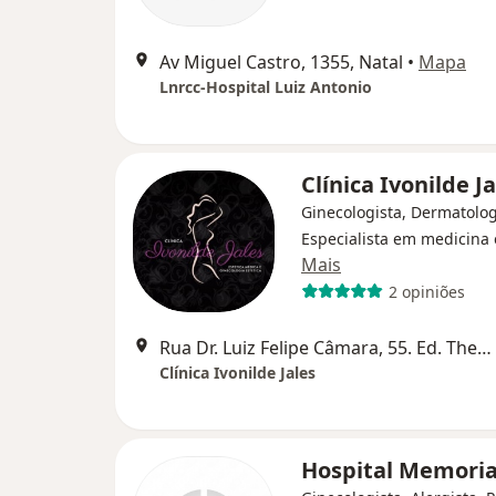
Av Miguel Castro, 1355, Natal
•
Mapa
Lnrcc-Hospital Luiz Antonio
Clínica Ivonilde J
Ginecologista, Dermatolog
Especialista em medicina 
Mais
2 opiniões
Rua Dr. Luiz Felipe Câmara, 55. Ed. Themis Tower, sala 01. Lagoa Nova., Natal
Clínica Ivonilde Jales
Hospital Memoria