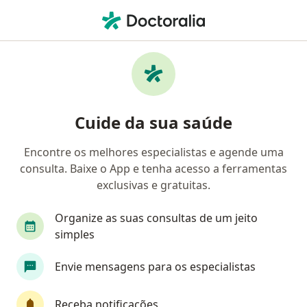
Men
Hematologia E Hemoterapia • Goiânia, Goiás GO
Filtros
• 1
Convênio
Mapa
Clínicas de hematologia e hemoterapia em
Cuide da sua saúde
Goiânia
Encontre os melhores especialistas e agende uma
consulta. Baixe o App e tenha acesso a ferramentas
Qual é o seu convênio?
exclusivas e gratuitas.
Unimed
Bradesco Saúde
Base Aérea
Organize as suas consultas de um jeito
simples
Envie mensagens para os especialistas
Receba notificações