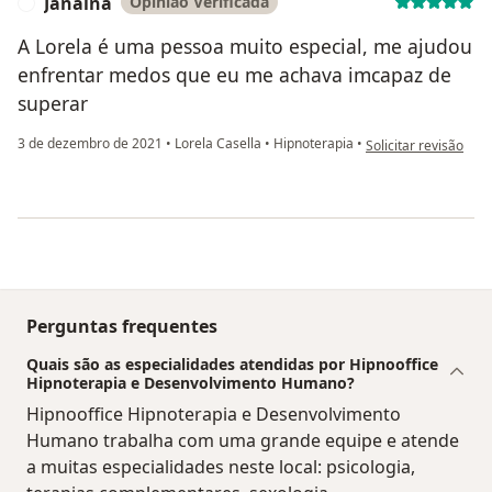
Janaina
Opinião Verificada
J
A Lorela é uma pessoa muito especial, me ajudou
enfrentar medos que eu me achava imcapaz de
superar
na opinião do utiliza
3 de dezembro de 2021
•
Lorela Casella
•
Hipnoterapia
•
Solicitar revisão
Perguntas frequentes
Quais são as especialidades atendidas por Hipnooffice
Hipnoterapia e Desenvolvimento Humano?
Hipnooffice Hipnoterapia e Desenvolvimento
Humano trabalha com uma grande equipe e atende
a muitas especialidades neste local: psicologia,