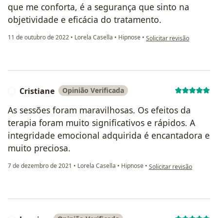
que me conforta, é a segurança que sinto na
objetividade e eficácia do tratamento.
na opinião do utilizador Ev
11 de outubro de 2022
•
Lorela Casella
•
Hipnose
•
Solicitar revisão
Cristiane
Opinião Verificada
C
As sessões foram maravilhosas. Os efeitos da
terapia foram muito significativos e rápidos. A
integridade emocional adquirida é encantadora e
muito preciosa.
na opinião do utilizador C
7 de dezembro de 2021
•
Lorela Casella
•
Hipnose
•
Solicitar revisão