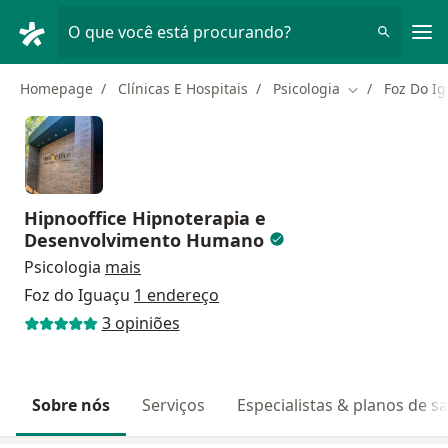
Men
O que você está procurando?
Homepage
Clínicas E Hospitais
Psicologia
Foz Do I
Mudar de cida
Hipnooffice Hipnoterapia e
Desenvolvimento Humano
Psicologia
mais
Foz do Iguaçu
1 endereço
3 opiniões
Sobre nós
Serviços
Especialistas & planos de s