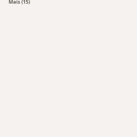
Mais (15)
Mais na categoria: Doenças mais tratadas