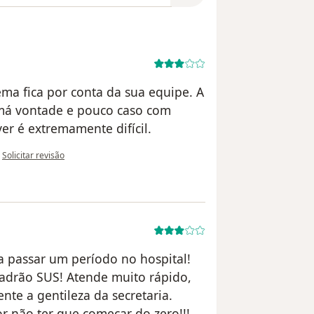
ma fica por conta da sua equipe. A
má vontade e pouco caso com
er é extremamente difícil.
na opinião do utilizador Rhelber
•
Solicitar revisão
 passar um período no hospital!
padrão SUS! Atende muito rápido,
nte a gentileza da secretaria.
r não ter que começar do zero!!!