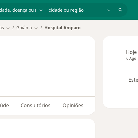
dade, doença ou nome
cidade ou região
as
Goiânia
Hospital Amparo
Mudar de cidade
Mudar de cidade
Hoje
6 Ago
Este
aúde
Consultórios
Opiniões