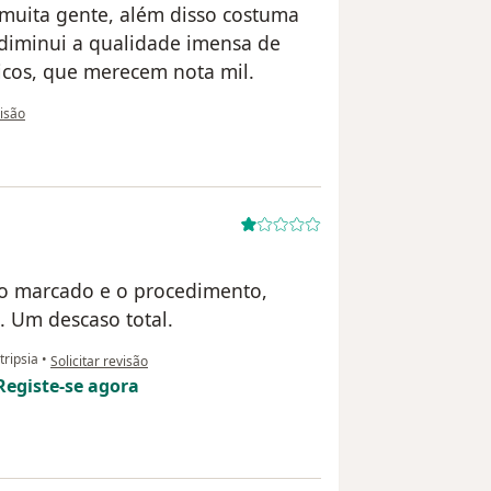
muita gente, além disso costuma
diminui a qualidade imensa de
icos, que merecem nota mil.
o utilizador paciente
visão
io marcado e o procedimento,
. Um descaso total.
na opinião do utilizador Sua conta foi excluída
tripsia
•
Solicitar revisão
Registe-se agora