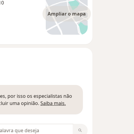
10
Ampliar o mapa
s, por isso os especialistas não
Saber mais sobre pareceres
luir uma opinião.
Saiba mais.
m opiniões