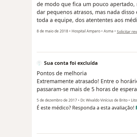
de modo que fica um pouco apertado, 
dar pequenos atrasos, mas nada disso 
toda a equipe, dos atententes aos méd
na opinião d
8 de maio de 2018
•
Hospital Amparo
•
Asma
•
Solicitar re
Sua conta foi excluída
Pontos de melhoria
Extremamente atrasado! Entre o horár
passaram-se mais de 5 horas de espera
5 de dezembro de 2017
•
Dr. Wivaldo Vinícius de Brito
•
Lito
É este médico? Responda a esta avaliação!