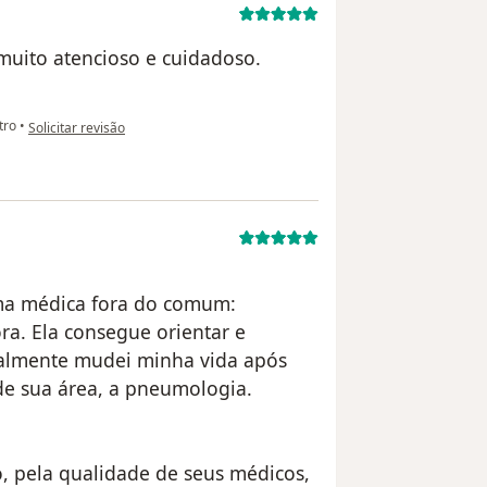
 muito atencioso e cuidadoso.
na opinião do utilizador Anônimo
tro
•
Solicitar revisão
 uma médica fora do comum:
ra. Ela consegue orientar e
ealmente mudei minha vida após
de sua área, a pneumologia.
 pela qualidade de seus médicos,