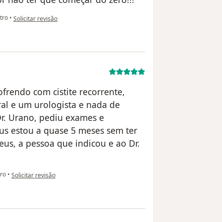
na opinião do utilizador João Filho
tro
•
Solicitar revisão
rendo com cistite recorrente,
ral e um urologista e nada de
Dr. Urano, pediu exames e
us estou a quase 5 meses sem ter
eus, a pessoa que indicou e ao Dr.
na opinião do utilizador Alessandra
ro
•
Solicitar revisão