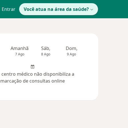
Entrar
Você atua na área da saúde?
Amanhã
Sáb,
Dom,
Segunda-feira
Ter,
7 Ago
8 Ago
9 Ago
10 Ago
11 Ag
 centro médico não disponibiliza a
marcação de consultas online