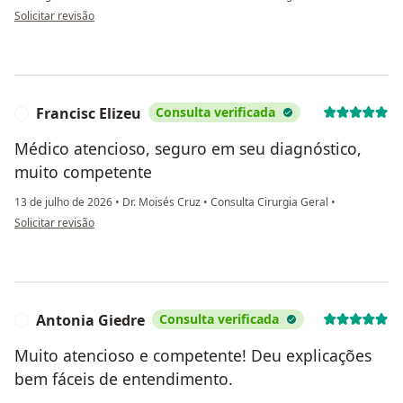
na opinião do utilizador DC
Solicitar revisão
Francisc Elizeu
Consulta verificada
F
Médico atencioso, seguro em seu diagnóstico,
muito competente
13 de julho de 2026
•
Dr. Moisés Cruz
•
Consulta Cirurgia Geral
•
na opinião do utilizador Francisc Elizeu
Solicitar revisão
Antonia Giedre
Consulta verificada
A
Muito atencioso e competente! Deu explicações
bem fáceis de entendimento.