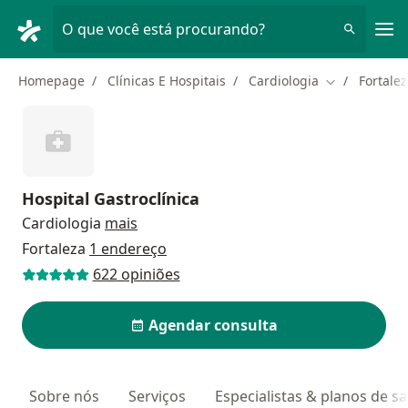
Men
O que você está procurando?
Homepage
Clínicas E Hospitais
Cardiologia
Fortale
Mudar de cid
Hospital Gastroclínica
Cardiologia
mais
Fortaleza
1 endereço
622 opiniões
Agendar consulta
Sobre nós
Serviços
Especialistas & planos de s