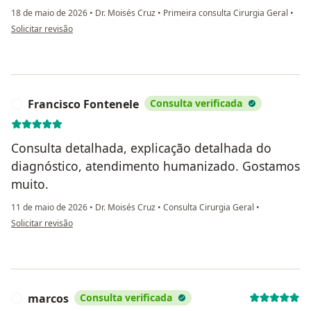
18 de maio de 2026
•
Dr. Moisés Cruz
•
Primeira consulta Cirurgia Geral
•
na opinião do utilizador RB
Solicitar revisão
Francisco Fontenele
Consulta verificada
F
Consulta detalhada, explicação detalhada do
diagnóstico, atendimento humanizado. Gostamos
muito.
11 de maio de 2026
•
Dr. Moisés Cruz
•
Consulta Cirurgia Geral
•
na opinião do utilizador Francisco Fontenele
Solicitar revisão
marcos
Consulta verificada
M