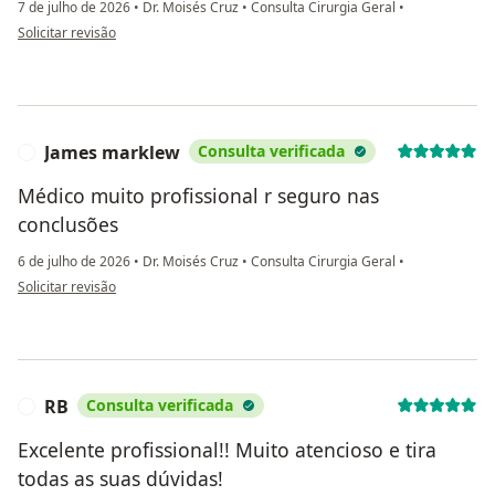
7 de julho de 2026
•
Dr. Moisés Cruz
•
Consulta Cirurgia Geral
•
na opinião do utilizador Antonia Giedre
Solicitar revisão
James marklew
Consulta verificada
J
Médico muito profissional r seguro nas
conclusões
6 de julho de 2026
•
Dr. Moisés Cruz
•
Consulta Cirurgia Geral
•
na opinião do utilizador James marklew
Solicitar revisão
RB
Consulta verificada
R
Excelente profissional!! Muito atencioso e tira
todas as suas dúvidas!