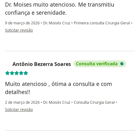
Dr. Moises muito atencioso. Me transmitiu
confiança e serenidade.
9 de março de 2026
•
Dr. Moisés Cruz
•
Primeira consulta Cirurgia Geral
•
na opinião do utilizador Fabiana
Solicitar revisão
Antônio Bezerra Soares
Consulta verificada
A
Muito atencioso , ótima a consulta e com
detalhes!!
2 de março de 2026
•
Dr. Moisés Cruz
•
Consulta Cirurgia Geral
•
na opinião do utilizador Antônio Bezerra Soares
Solicitar revisão