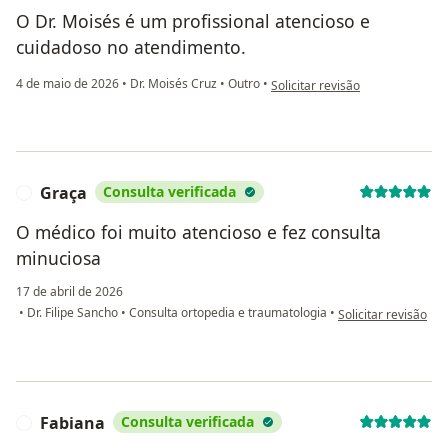
O Dr. Moisés é um profissional atencioso e
cuidadoso no atendimento.
na opinião do utilizador marcos
4 de maio de 2026
•
Dr. Moisés Cruz
•
Outro
•
Solicitar revisão
Graça
Consulta verificada
G
O médico foi muito atencioso e fez consulta
minuciosa
17 de abril de 2026
na opinião do utili
•
Dr. Filipe Sancho
•
Consulta ortopedia e traumatologia
•
Solicitar revisão
Fabiana
Consulta verificada
F