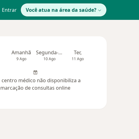
Entrar
Você atua na área da saúde?
Amanhã
Segunda-feira
Ter,
Qua
Qui,
9 Ago
10 Ago
11 Ago
12 Ago
13 Ag
 centro médico não disponibiliza a
marcação de consultas online