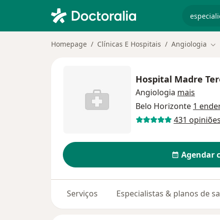
especiali
Homepage
Clínicas E Hospitais
Angiologia
Mu
Hospital Madre Te
Angiologia
mais
Belo Horizonte
1 ende
431 opiniõe
Agendar 
Serviços
Especialistas & planos de s