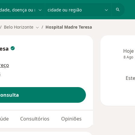
dade, doença ou nome
cidade ou região
Belo Horizonte
Hospital Madre Teresa
dar de cidade
Mudar de cidade
resa
Hoje
8 Ago
reço
s
Este
consulta
aúde
Consultórios
Opiniões