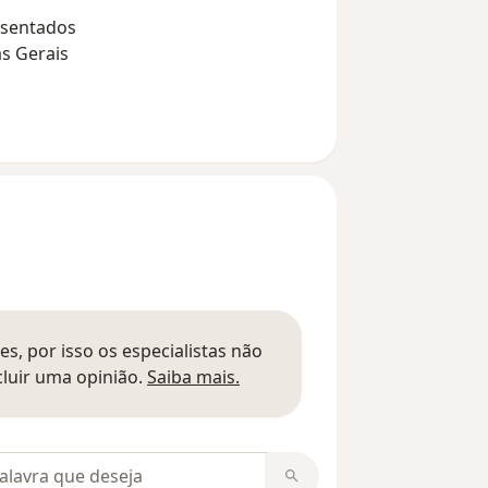
osentados
as Gerais
s, por isso os especialistas não
Saber mais sobre pareceres
luir uma opinião.
Saiba mais.
m opiniões