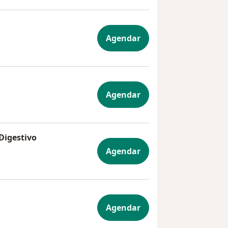
trica e Metabólica
Agendar
Agendar
Digestivo
arelho Digestivo
Agendar
rgia Geral
Agendar