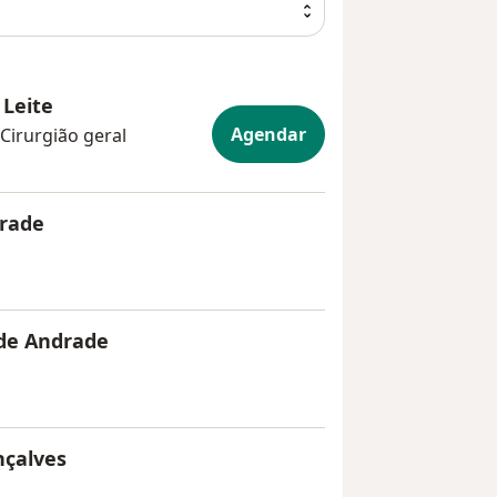
 Leite
Agendar
 Cirurgião geral
drade
 de Andrade
nçalves