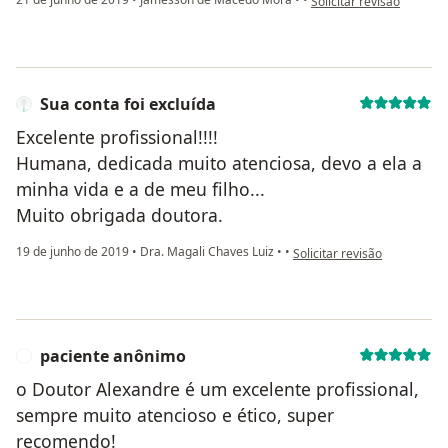
Solicitar revisão
Sua conta foi excluída
Excelente profissional!!!!
Humana, dedicada muito atenciosa, devo a ela a
minha vida e a de meu filho...
Muito obrigada doutora.
na opinião do utilizador Sua
19 de junho de 2019
•
Dra. Magali Chaves Luiz
•
•
Solicitar revisão
paciente anônimo
P
o Doutor Alexandre é um excelente profissional,
sempre muito atencioso e ético, super
recomendo!