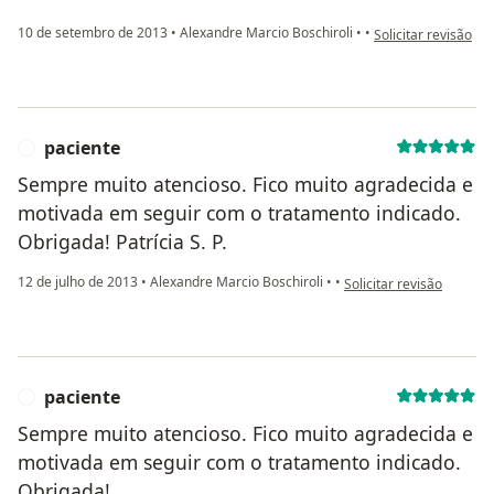
na opinião do utili
10 de setembro de 2013
•
Alexandre Marcio Boschiroli
•
•
Solicitar revisão
paciente
P
Sempre muito atencioso. Fico muito agradecida e
motivada em seguir com o tratamento indicado.
Obrigada! Patrícia S. P.
na opinião do utilizador
12 de julho de 2013
•
Alexandre Marcio Boschiroli
•
•
Solicitar revisão
paciente
P
Sempre muito atencioso. Fico muito agradecida e
motivada em seguir com o tratamento indicado.
Obrigada!