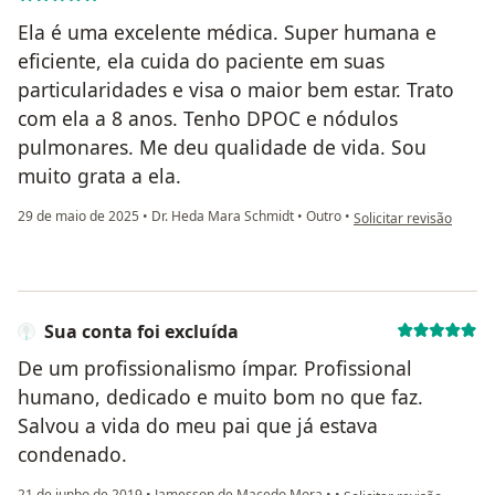
Ela é uma excelente médica. Super humana e
eficiente, ela cuida do paciente em suas
particularidades e visa o maior bem estar. Trato
com ela a 8 anos. Tenho DPOC e nódulos
pulmonares. Me deu qualidade de vida. Sou
muito grata a ela.
na opinião do utilizad
29 de maio de 2025
•
Dr. Heda Mara Schmidt
•
Outro
•
Solicitar revisão
Sua conta foi excluída
De um profissionalismo ímpar. Profissional
humano, dedicado e muito bom no que faz.
Salvou a vida do meu pai que já estava
condenado.
na opinião do utilizador 
21 de junho de 2019
•
Jamesson de Macedo Mora
•
•