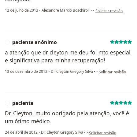
na opinião do utilizador
12 de julho de 2013
•
Alexandre Marcio Boschiroli
•
•
Solicitar revisão
paciente anônimo
P
a atenção que dr cleyton me deu foi mto especial
e significativa para minha recuperação!
na opinião do utilizad
13 de dezembro de 2012
•
Dr. Cleyton Gregory Silva
•
•
Solicitar revisão
paciente
P
Dr. Cleyton, muito obrigado pela atenção, você é
um ótimo médico.
na opinião do utilizador pac
24 de abril de 2012
•
Dr. Cleyton Gregory Silva
•
•
Solicitar revisão