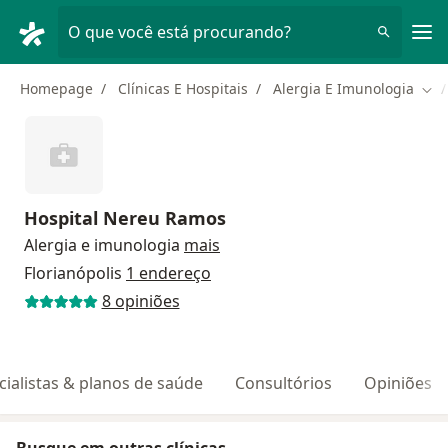
Men
O que você está procurando?
Homepage
Clínicas E Hospitais
Alergia E Imunologia
Mud
Hospital Nereu Ramos
Alergia e imunologia
mais
Florianópolis
1 endereço
8 opiniões
cialistas & planos de saúde
Consultórios
Opiniões
Busque em outras clínicas