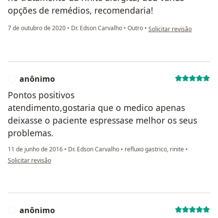
opções de remédios, recomendaria!
na opinião do utilizador C
7 de outubro de 2020
•
Dr. Edson Carvalho
•
Outro
•
Solicitar revisão
anônimo
A
Pontos positivos
atendimento,gostaria que o medico apenas
deixasse o paciente espressase melhor os seus
problemas.
11 de junho de 2016
•
Dr. Edson Carvalho
•
refluxo gastrico, rinite
•
na opinião do utilizador anônimo
Solicitar revisão
anônimo
A