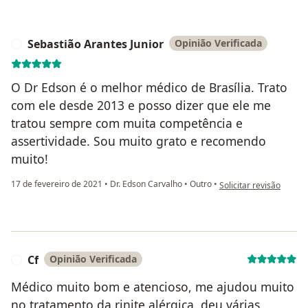
Sebastião Arantes Junior
Opinião Verificada
S
O Dr Edson é o melhor médico de Brasília. Trato
com ele desde 2013 e posso dizer que ele me
tratou sempre com muita competência e
assertividade. Sou muito grato e recomendo
muito!
na opinião do utilizado
17 de fevereiro de 2021
•
Dr. Edson Carvalho
•
Outro
•
Solicitar revisão
Cf
Opinião Verificada
C
Médico muito bom e atencioso, me ajudou muito
no tratamento da rinite alérgica, deu várias