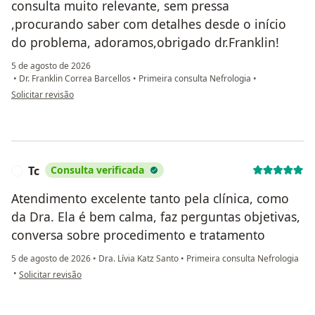
consulta muito relevante, sem pressa
,procurando saber com detalhes desde o início
do problema, adoramos,obrigado dr.Franklin!
5 de agosto de 2026
•
Dr. Franklin Correa Barcellos
•
Primeira consulta Nefrologia
•
na opinião do utilizador Oscar
Solicitar revisão
Tc
Consulta verificada
T
Atendimento excelente tanto pela clínica, como
da Dra. Ela é bem calma, faz perguntas objetivas,
conversa sobre procedimento e tratamento
5 de agosto de 2026
•
Dra. Lívia Katz Santo
•
Primeira consulta Nefrologia
na opinião do utilizador Tc
•
Solicitar revisão