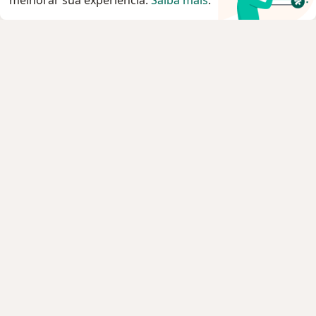
melhorar sua experiência.
Saiba mais
.
Serviço
Agendar consulta
Privacidade e cookies
Privacidade para profissionais não cadastrados
Sobre nós
Contato
Vagas
Estamos contratando!
Termos e Condições
Imprensa
Lei da Igualdade Salarial
Pacientes
Especialistas
Clínicas e Hospitais
Planos de saúde
Pergunte ao especialista
Medicamentos