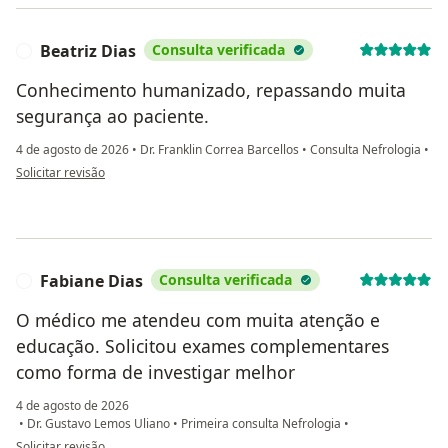
Beatriz Dias
Consulta verificada
B
Conhecimento humanizado, repassando muita
segurança ao paciente.
4 de agosto de 2026
•
Dr. Franklin Correa Barcellos
•
Consulta Nefrologia
•
na opinião do utilizador Beatriz Dias
Solicitar revisão
Fabiane Dias
Consulta verificada
F
O médico me atendeu com muita atenção e
educação. Solicitou exames complementares
como forma de investigar melhor
4 de agosto de 2026
•
Dr. Gustavo Lemos Uliano
•
Primeira consulta Nefrologia
•
na opinião do utilizador Fabiane Dias
Solicitar revisão