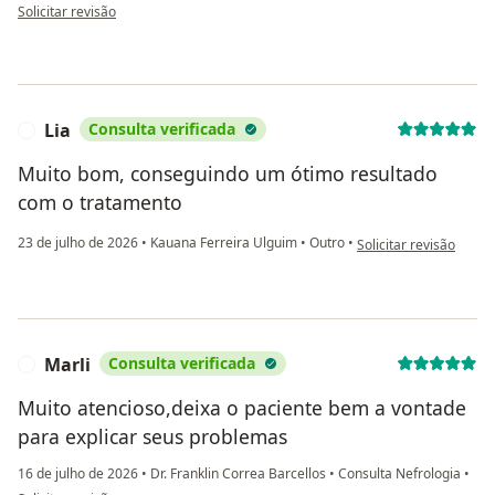
na opinião do utilizador ED
Solicitar revisão
Lia
Consulta verificada
L
Muito bom, conseguindo um ótimo resultado
com o tratamento
na opinião do utilizado
23 de julho de 2026
•
Kauana Ferreira Ulguim
•
Outro
•
Solicitar revisão
Marli
Consulta verificada
M
Muito atencioso,deixa o paciente bem a vontade
para explicar seus problemas
16 de julho de 2026
•
Dr. Franklin Correa Barcellos
•
Consulta Nefrologia
•
na opinião do utilizador Marli