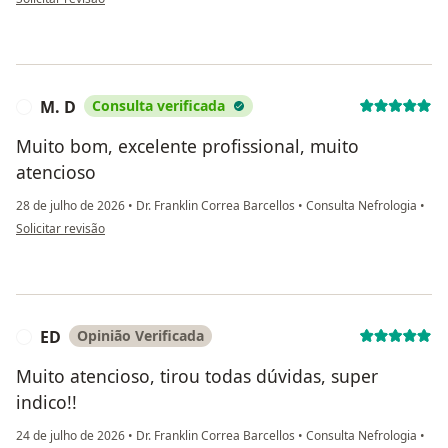
M. D
Consulta verificada
M
Muito bom, excelente profissional, muito
atencioso
28 de julho de 2026
•
Dr. Franklin Correa Barcellos
•
Consulta Nefrologia
•
na opinião do utilizador M. D
Solicitar revisão
ED
Opinião Verificada
E
Muito atencioso, tirou todas dúvidas, super
indico!!
24 de julho de 2026
•
Dr. Franklin Correa Barcellos
•
Consulta Nefrologia
•