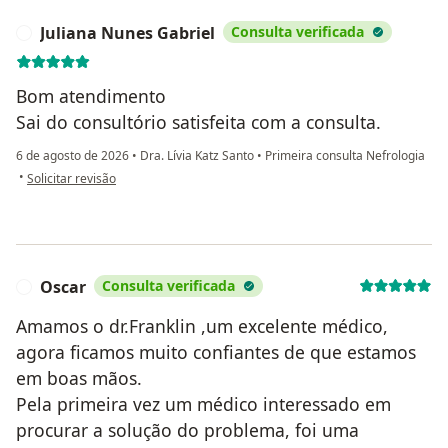
Juliana Nunes Gabriel
Consulta verificada
J
Bom atendimento
Sai do consultório satisfeita com a consulta.
6 de agosto de 2026
•
Dra. Lívia Katz Santo
•
Primeira consulta Nefrologia
na opinião do utilizador Juliana Nunes Gabriel
•
Solicitar revisão
Oscar
Consulta verificada
O
Amamos o dr.Franklin ,um excelente médico,
agora ficamos muito confiantes de que estamos
em boas mãos.
Pela primeira vez um médico interessado em
procurar a solução do problema, foi uma