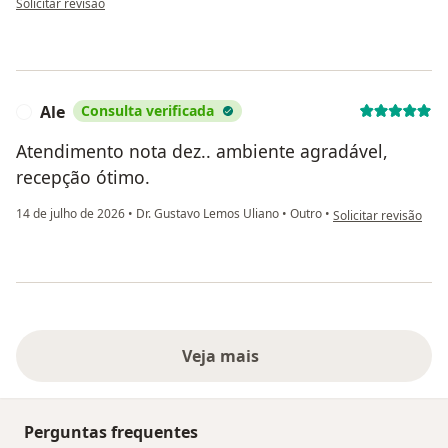
Solicitar revisão
Ale
Consulta verificada
A
Atendimento nota dez.. ambiente agradável,
recepção ótimo.
na opinião do utiliza
14 de julho de 2026
•
Dr. Gustavo Lemos Uliano
•
Outro
•
Solicitar revisão
Veja mais
Perguntas frequentes