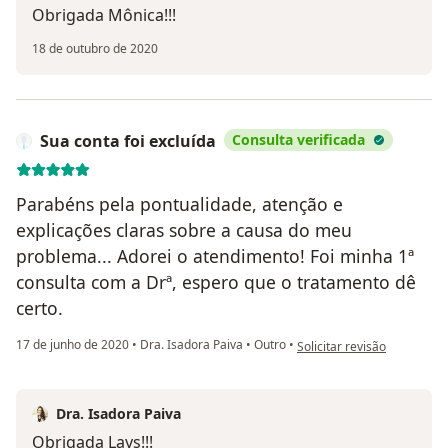
Obrigada Mônica!!!
18 de outubro de 2020
Sua conta foi excluída
Consulta verificada
Parabéns pela pontualidade, atenção e
explicações claras sobre a causa do meu
problema... Adorei o atendimento! Foi minha 1ª
consulta com a Drª, espero que o tratamento dê
certo.
na opinião do utilizador Sua
17 de junho de 2020
•
Dra. Isadora Paiva
•
Outro
•
Solicitar revisão
Dra. Isadora Paiva
Obrigada Lays!!!