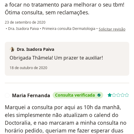
a focar no tratamento para melhorar o seu tbm!
Ótima consulta, sem reclamações.
23 de setembro de 2020
na opinião do utiliz
•
Dra. Isadora Paiva
•
Primeira consulta Dermatologia
•
Solicitar revisão
Dra. Isadora Paiva
Obrigada Thâmela! Um prazer te auxiliar!
18 de outubro de 2020
Maria Fernanda
Consulta verificada
M
Marquei a consulta por aqui as 10h da manhã,
eles simplesmente não atualizam o calend do
Doctoralia, e nao marcaram a minha consulta no
horário pedido, queriam me fazer esperar duas