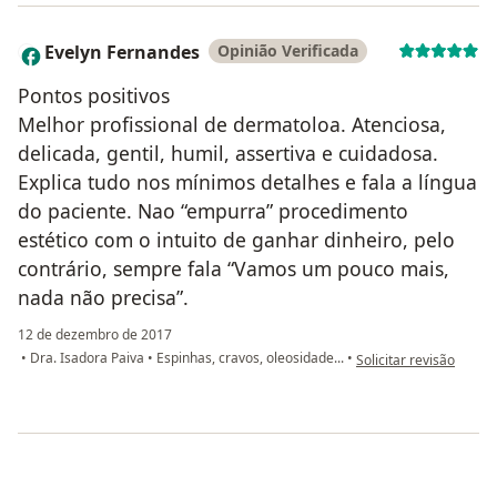
Evelyn Fernandes
Opinião Verificada
E
Pontos positivos
Melhor profissional de dermatoloa. Atenciosa,
delicada, gentil, humil, assertiva e cuidadosa.
Explica tudo nos mínimos detalhes e fala a língua
do paciente. Nao “empurra” procedimento
estético com o intuito de ganhar dinheiro, pelo
contrário, sempre fala “Vamos um pouco mais,
nada não precisa”. ️
12 de dezembro de 2017
na opinião do utilizad
•
Dra. Isadora Paiva
•
Espinhas, cravos, oleosidade...
•
Solicitar revisão