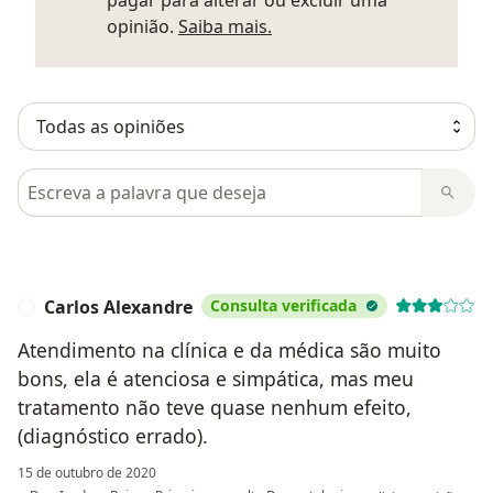
pagar para alterar ou excluir uma
Saber mais sobre parecer
opinião.
Saiba mais.
Pesquisar em opiniões
Carlos Alexandre
Consulta verificada
C
Atendimento na clínica e da médica são muito
bons, ela é atenciosa e simpática, mas meu
tratamento não teve quase nenhum efeito,
(diagnóstico errado).
15 de outubro de 2020
na opinião do utiliza