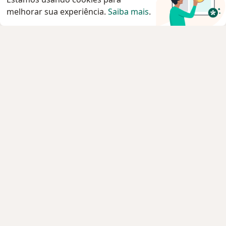
melhorar sua experiência.
Saiba mais
.
Serviço
Privacidade e cookies
Privacidade para profissionais não cadastrados
Sobre nós
Contato
Vagas
Estamos contratando!
Termos e Condições
Imprensa
Lei da Igualdade Salarial
Pacientes
Especialistas
Clínicas e Hospitais
Planos de saúde
Pergunte ao especialista