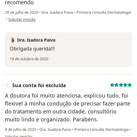
recomendo
28 de julho de 2020
•
Dra. Isadora Paiva
•
Primeira consulta Dermatologia
na opinião do utilizador Paciente
•
Solicitar revisão
Dra. Isadora Paiva
Obrigada querida!!!
18 de outubro de 2020
Sua conta foi excluída
A doutora foi muito atenciosa, explicou tudo, foi
flexivel à minha condução de precisar fazer parte
do tratamento em outra cidade, consultório
muito lindo e organizado. Parabéns.
8 de julho de 2020
•
Dra. Isadora Paiva
•
Primeira consulta Dermatologia
•
na opinião do utilizador Sua conta foi excluída
Solicitar revisão