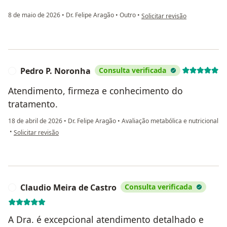
na opinião do utilizador Roseli
8 de maio de 2026
•
Dr. Felipe Aragão
•
Outro
•
Solicitar revisão
Pedro P. Noronha
Consulta verificada
P
Atendimento, firmeza e conhecimento do
tratamento.
18 de abril de 2026
•
Dr. Felipe Aragão
•
Avaliação metabólica e nutricional
na opinião do utilizador Pedro P. Noronha
•
Solicitar revisão
Claudio Meira de Castro
Consulta verificada
C
A Dra. é excepcional atendimento detalhado e