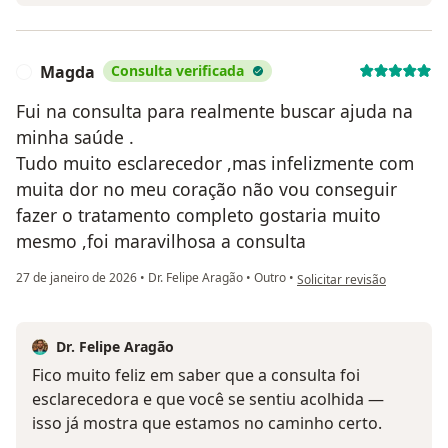
Magda
Consulta verificada
M
Fui na consulta para realmente buscar ajuda na
minha saúde .
Tudo muito esclarecedor ,mas infelizmente com
muita dor no meu coração não vou conseguir
fazer o tratamento completo gostaria muito
mesmo ,foi maravilhosa a consulta
na opinião do utilizador M
27 de janeiro de 2026
•
Dr. Felipe Aragão
•
Outro
•
Solicitar revisão
Dr. Felipe Aragão
Fico muito feliz em saber que a consulta foi
esclarecedora e que você se sentiu acolhida —
isso já mostra que estamos no caminho certo.