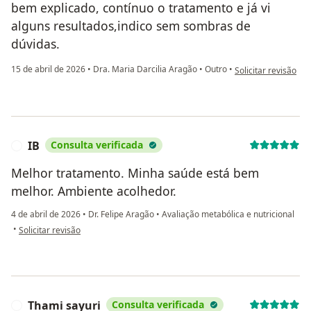
bem explicado, contínuo o tratamento e já vi
alguns resultados,indico sem sombras de
dúvidas.
na opinião do utili
15 de abril de 2026
•
Dra. Maria Darcilia Aragão
•
Outro
•
Solicitar revisão
IB
Consulta verificada
I
Melhor tratamento. Minha saúde está bem
melhor. Ambiente acolhedor.
4 de abril de 2026
•
Dr. Felipe Aragão
•
Avaliação metabólica e nutricional
na opinião do utilizador IB
•
Solicitar revisão
Thami sayuri
Consulta verificada
T