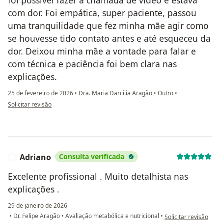
com dor. Foi empática, super paciente, passou
uma tranquilidade que fez minha mãe agir como
se houvesse tido contato antes e até esqueceu da
dor. Deixou minha mãe a vontade para falar e
com técnica e paciência foi bem clara nas
explicações.
25 de fevereiro de 2026
•
Dra. Maria Darcilia Aragão
•
Outro
•
na opinião do utilizador Hélia Barbosa
Solicitar revisão
Adriano
Consulta verificada
A
Excelente profissional . Muito detalhista nas
explicações .
29 de janeiro de 2026
na opinião do utiliz
•
Dr. Felipe Aragão
•
Avaliação metabólica e nutricional
•
Solicitar revisão