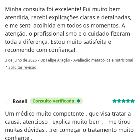
Minha consulta foi excelente! Fui muito bem
atendida, recebi explicações claras e detalhadas,
e me senti acolhida em todos os momentos. A
atenção, o profissionalismo e o cuidado fizeram
toda a diferença. Estou muito satisfeita e
recomendo com confiança!
3 de julho de 2026
•
Dr. Felipe Aragão
•
Avaliação metabólica e nutricional
na opinião do utilizador Miriam Fragoso
•
Solicitar revisão
Roseli
Consulta verificada
R
Um médico muito competente , que visa tratar a
causa, atencioso , explica muito bem , , me tirou
muitas dúvidas . Irei começar o tratamento muito
confiante .