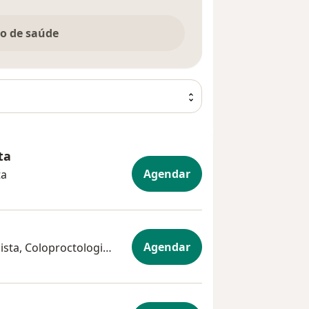
no de saúde
ta
Agendar
ta
Agendar
Cirurgião geral, Gastroenterologista, Coloproctologista