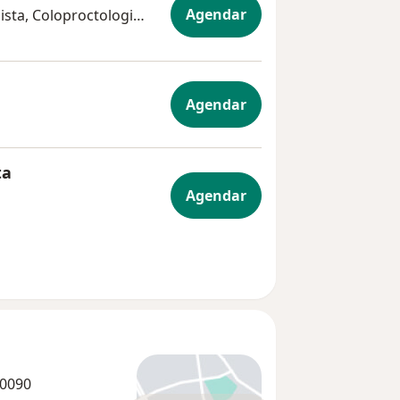
Agendar
Cirurgião geral, Gastroenterologista, Coloproctologista
Agendar
ta
Agendar
10090