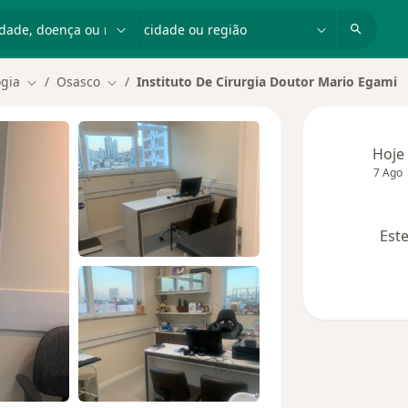
dade, doença ou nome
cidade ou região
ogia
Osasco
Instituto De Cirurgia Doutor Mario Egami
Mudar de cidade
Mudar de cidade
Hoje
7 Ago
Este