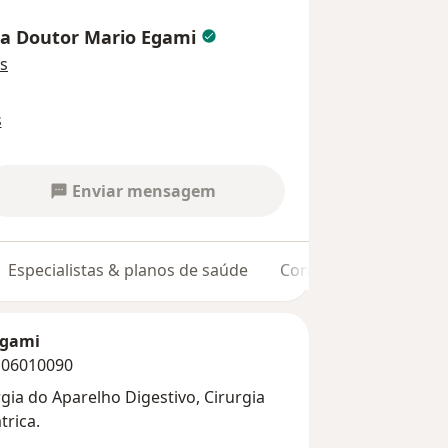
gia Doutor Mario Egami
s
s
Enviar mensagem
Especialistas & planos de saúde
Consultórios
Opin
Egami
o 06010090
ia do Aparelho Digestivo, Cirurgia
trica.