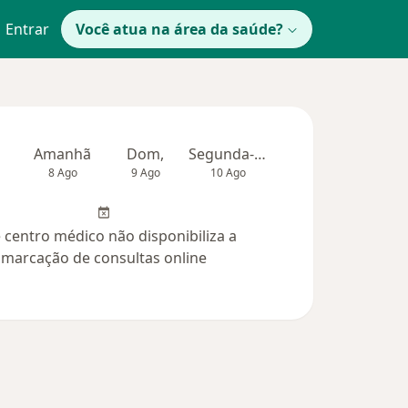
Entrar
Você atua na área da saúde?
Amanhã
Dom,
Segunda-feira
Ter,
Qua
8 Ago
9 Ago
10 Ago
11 Ago
12 Ag
 centro médico não disponibiliza a
marcação de consultas online