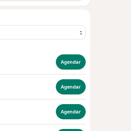
Agendar
ia Geral
Agendar
ia
Agendar
ral