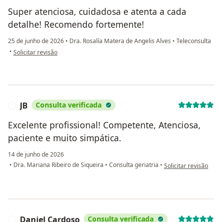
Super atenciosa, cuidadosa e atenta a cada
detalhe! Recomendo fortemente!
25 de junho de 2026
•
Dra. Rosalía Matera de Angelis Alves
•
Teleconsulta
na opinião do utilizador Érika Tabosa
•
Solicitar revisão
JB
Consulta verificada
J
Excelente profissional! Competente, Atenciosa,
paciente e muito simpática.
14 de junho de 2026
na opinião do utilizad
•
Dra. Mariana Ribeiro de Siqueira
•
Consulta geriatria
•
Solicitar revisão
Daniel Cardoso
Consulta verificada
D