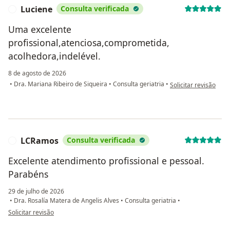
Luciene
Consulta verificada
L
Uma excelente
profissional,atenciosa,comprometida,
acolhedora,indelével.
8 de agosto de 2026
na opinião do utiliza
•
Dra. Mariana Ribeiro de Siqueira
•
Consulta geriatria
•
Solicitar revisão
LCRamos
Consulta verificada
L
Excelente atendimento profissional e pessoal.
Parabéns
29 de julho de 2026
•
Dra. Rosalía Matera de Angelis Alves
•
Consulta geriatria
•
na opinião do utilizador LCRamos
Solicitar revisão