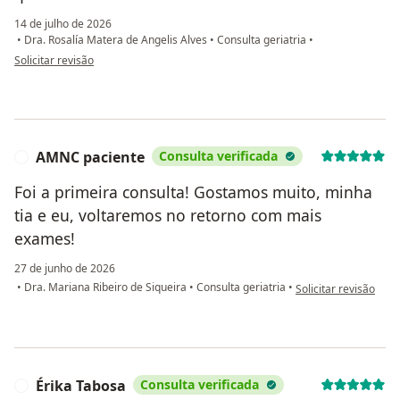
14 de julho de 2026
•
Dra. Rosalía Matera de Angelis Alves
•
Consulta geriatria
•
na opinião do utilizador Izabella Ceccato
Solicitar revisão
AMNC paciente
Consulta verificada
A
Foi a primeira consulta! Gostamos muito, minha
tia e eu, voltaremos no retorno com mais
exames!
27 de junho de 2026
na opinião do utiliz
•
Dra. Mariana Ribeiro de Siqueira
•
Consulta geriatria
•
Solicitar revisão
Érika Tabosa
Consulta verificada
É