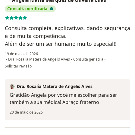
Angela Maria Marques de Oliveira Elias
Consulta verificada
Consulta completa, explicativas, dando segurança
e de muita competência.
Além de ser um ser humano muito especial!!
19 de maio de 2026
•
Dra. Rosalía Matera de Angelis Alves
•
Consulta geriatria
•
na opinião do utilizador Angela Maria Marques de Oliveira Elias
Solicitar revisão
Dra. Rosalía Matera de Angelis Alves
Gratidão Angela por você me escolher para ser
também a sua médica! Abraço fraterno
20 de maio de 2026