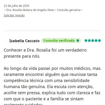
22 de julho de 2026
•
Dra. Rosalía Matera de Angelis Alves
•
Consulta geriatria
•
na opinião do utilizador C.C.
Solicitar revisão
Izabella Ceccato
Consulta verificada
I
Conhecer a Dra. Rosalia foi um verdadeiro
presente para nós.
Ao longo da vida passei por muitos médicos, mas
raramente encontrei alguém que reunisse tanta
competência técnica com uma sensibilidade
humana tão genuína. Ela escuta com atenção,
acolhe sem pressa, explica tudo com clareza e faz
com que o paciente e a família se sintam
realmente cuidados.