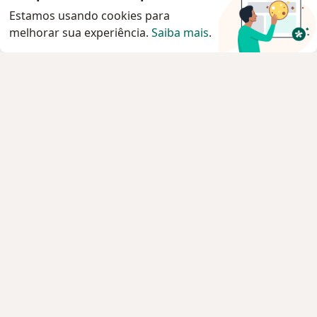
Estamos usando cookies para
melhorar sua experiência.
Saiba mais
.
Serviço
Agendar consulta
Privacidade e cookies
Privacidade para profissionais não cadastrados
Sobre nós
Contato
Vagas
Estamos contratando!
Termos e Condições
Imprensa
Lei da Igualdade Salarial
Pacientes
Especialistas
Clínicas e Hospitais
Planos de saúde