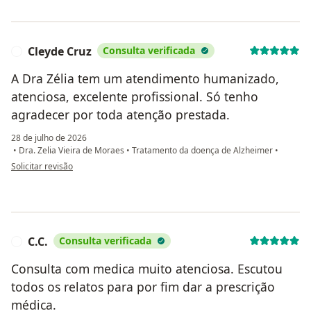
Cleyde Cruz
Consulta verificada
C
A Dra Zélia tem um atendimento humanizado,
atenciosa, excelente profissional. Só tenho
agradecer por toda atenção prestada.
28 de julho de 2026
•
Dra. Zelia Vieira de Moraes
•
Tratamento da doença de Alzheimer
•
na opinião do utilizador Cleyde Cruz
Solicitar revisão
C.C.
Consulta verificada
C
Consulta com medica muito atenciosa. Escutou
todos os relatos para por fim dar a prescrição
médica.