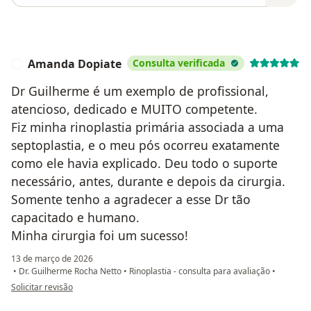
Amanda Dopiate
Consulta verificada
A
Dr Guilherme é um exemplo de profissional,
atencioso, dedicado e MUITO competente.
Fiz minha rinoplastia primária associada a uma
septoplastia, e o meu pós ocorreu exatamente
como ele havia explicado. Deu todo o suporte
necessário, antes, durante e depois da cirurgia.
Somente tenho a agradecer a esse Dr tão
capacitado e humano.
Minha cirurgia foi um sucesso!
13 de março de 2026
•
Dr. Guilherme Rocha Netto
•
Rinoplastia - consulta para avaliação
•
na opinião do utilizador Amanda Dopiate
Solicitar revisão