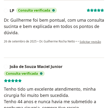
LP
Consulta verificada
L
Dr. Guilherme foi bem pontual, com uma consulta
sucinta e bem explicada em todos os pontos de
dúvida.
na opinião do utilizad
26 de setembro de 2025
•
Dr. Guilherme Rocha Netto
•
•
Solicitar revisão
João de Souza Maciel Junior
J
Consulta verificada
Tenho tido um excelente atendimento, minha
cirurgia foi muito bem sucedida.
Tenho 44 anos e nunca havia me submetido a
nenhuma cirurgia, sempre tive receio.