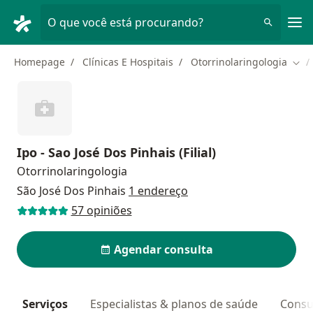
Men
O que você está procurando?
Homepage
Clínicas E Hospitais
Otorrinolaringologia
Muda
Ipo - Sao José Dos Pinhais (Filial)
Otorrinolaringologia
São José Dos Pinhais
1 endereço
57 opiniões
Agendar consulta
Serviços
Especialistas & planos de saúde
Consu