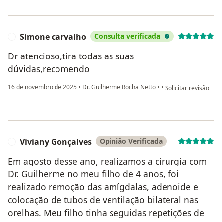
Simone carvalho
Consulta verificada
S
Dr atencioso,tira todas as suas
dúvidas,recomendo
na opinião do utiliz
16 de novembro de 2025
•
Dr. Guilherme Rocha Netto
•
•
Solicitar revisão
Viviany Gonçalves
Opinião Verificada
V
Em agosto desse ano, realizamos a cirurgia com
Dr. Guilherme no meu filho de 4 anos, foi
realizado remoção das amígdalas, adenoide e
colocação de tubos de ventilação bilateral nas
orelhas. Meu filho tinha seguidas repetições de