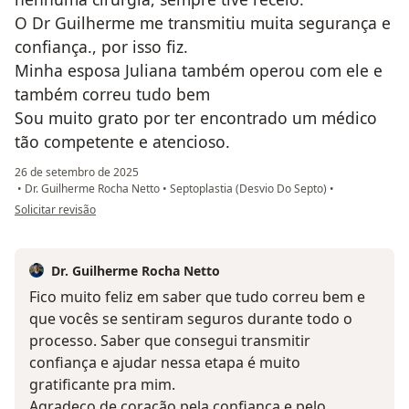
O Dr Guilherme me transmitiu muita segurança e
confiança., por isso fiz.
Minha esposa Juliana também operou com ele e
também correu tudo bem
Sou muito grato por ter encontrado um médico
tão competente e atencioso.
26 de setembro de 2025
•
Dr. Guilherme Rocha Netto
•
Septoplastia (Desvio Do Septo)
•
na opinião do utilizador João de Souza Maciel Junior
Solicitar revisão
Dr. Guilherme Rocha Netto
Fico muito feliz em saber que tudo correu bem e
que vocês se sentiram seguros durante todo o
processo. Saber que consegui transmitir
confiança e ajudar nessa etapa é muito
gratificante pra mim.
Agradeço de coração pela confiança e pelo