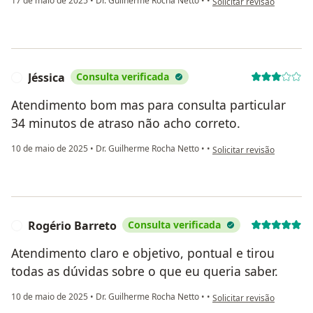
17 de maio de 2025
•
Dr. Guilherme Rocha Netto
•
•
Solicitar revisão
Jéssica
Consulta verificada
J
Atendimento bom mas para consulta particular
34 minutos de atraso não acho correto.
na opinião do utilizador Jé
10 de maio de 2025
•
Dr. Guilherme Rocha Netto
•
•
Solicitar revisão
Rogério Barreto
Consulta verificada
R
Atendimento claro e objetivo, pontual e tirou
todas as dúvidas sobre o que eu queria saber.
na opinião do utilizador R
10 de maio de 2025
•
Dr. Guilherme Rocha Netto
•
•
Solicitar revisão