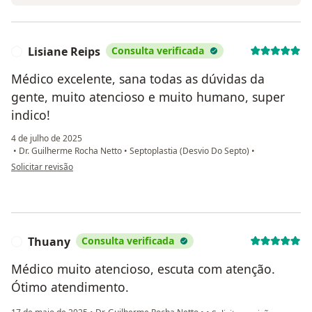
Lisiane Reips
Consulta verificada
L
Médico excelente, sana todas as dúvidas da
gente, muito atencioso e muito humano, super
indico!
4 de julho de 2025
•
Dr. Guilherme Rocha Netto
•
Septoplastia (Desvio Do Septo)
•
na opinião do utilizador Lisiane Reips
Solicitar revisão
Thuany
Consulta verificada
T
Médico muito atencioso, escuta com atenção.
Ótimo atendimento.
na opinião do utilizador 