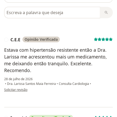
Pesquisar em opiniões
C.E.E
Opinião Verificada
C
Estava com hipertensão resistente então a Dra.
Larissa me acrescentou mais um medicamento,
me deixando então tranquilo. Excelente.
Recomendo.
28 de julho de 2026
•
Dra. Larissa Santos Maia Ferreira
•
Consulta Cardiologia
•
na opinião do utilizador C.E.E
Solicitar revisão