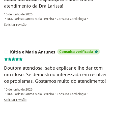
atendimento da Dra Larissa!
10 de junho de 2026
•
Dra. Larissa Santos Maia Ferreira
•
Consulta Cardiologia
•
na opinião do utilizador Cris
Solicitar revisão
Kátia e Maria Antunes
Consulta verificada
K
Doutora atenciosa, sabe explicar e lhe dar com
um idoso. Se demostrou interessada em resolver
os problemas. Gostamos muito do atendimento!
10 de junho de 2026
•
Dra. Larissa Santos Maia Ferreira
•
Consulta Cardiologia
•
na opinião do utilizador Kátia e Maria Antunes
Solicitar revisão