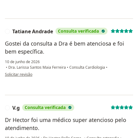
Tatiane Andrade
Consulta verificada
T
Gostei da consulta a Dra é bem atenciosa e foi
bem específica.
10 de junho de 2026
•
Dra. Larissa Santos Maia Ferreira
•
Consulta Cardiologia
•
na opinião do utilizador Tatiane Andrade
Solicitar revisão
V.g
Consulta verificada
V
Dr Hector foi uma médico super atencioso pelo
atendimento.