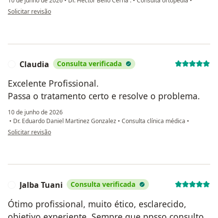
10 de junho de 2026
•
Dr. Hector Bello Cerna .
•
Consulta ortopedia
•
na opinião do utilizador V.g
Solicitar revisão
Claudia
Consulta verificada
C
Excelente Profissional.
Passa o tratamento certo e resolve o problema.
10 de junho de 2026
•
Dr. Eduardo Daniel Martinez Gonzalez
•
Consulta clínica médica
•
na opinião do utilizador Claudia
Solicitar revisão
Jalba Tuani
Consulta verificada
J
Ótimo profissional, muito ético, esclarecido,
objetivo,experiente. Sempre que ppsso,consulto