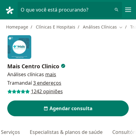
Men
O que você está procurando?
Homepage
Clínicas E Hospitais
Análises Clínicas
Tr
Mudar d
Mais Centro Clinico
Análises clínicas
mais
Tramandaí
3 endereços
1242 opiniões
Agendar consulta
Serviços
Especialistas & planos de saúde
Consultór