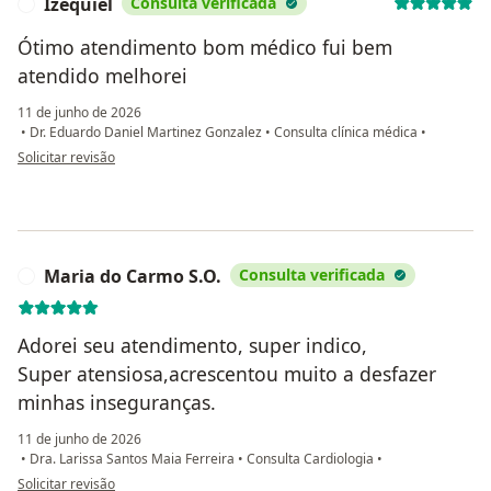
Izequiel
Consulta verificada
I
Ótimo atendimento bom médico fui bem
atendido melhorei
11 de junho de 2026
•
Dr. Eduardo Daniel Martinez Gonzalez
•
Consulta clínica médica
•
na opinião do utilizador Izequiel
Solicitar revisão
Maria do Carmo S.O.
Consulta verificada
M
Adorei seu atendimento, super indico,
Super atensiosa,acrescentou muito a desfazer
minhas inseguranças.
11 de junho de 2026
•
Dra. Larissa Santos Maia Ferreira
•
Consulta Cardiologia
•
na opinião do utilizador Maria do Carmo S.O.
Solicitar revisão