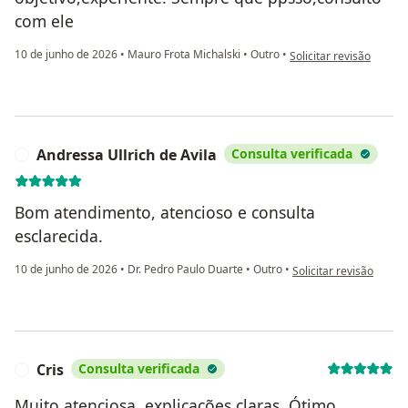
com ele
na opinião do utilizador
10 de junho de 2026
•
Mauro Frota Michalski
•
Outro
•
Solicitar revisão
Andressa Ullrich de Avila
Consulta verificada
A
Bom atendimento, atencioso e consulta
esclarecida.
na opinião do utilizado
10 de junho de 2026
•
Dr. Pedro Paulo Duarte
•
Outro
•
Solicitar revisão
Cris
Consulta verificada
C
Muito atenciosa, explicações claras. Ótimo