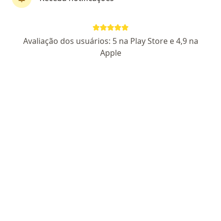
Pagamento online
Parcelamento disponível
Avaliação dos usuários: 5 na Play Store e 4,9 na
Clínica Médica Cuidado Integral
Apple
Médico de família, Médico acupunturista, Especialista em
·
Mais
administração em saúde
487 opiniões
:
Endereço
Teleconsulta
Rua Tenente Ary Tarragô, 267, Porto Alegre
•
Mapa
Clínica Médica Cuidado Integral
Nenhum profissional neste centro médico tem consultas disponíveis
Mostrar perfil