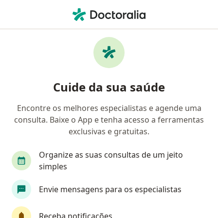
Men
Medicina De Família E Comunidade
Filtros
• 1
Convênio
Mapa
Clínicas de medicina de família e
Cuide da sua saúde
comunidade
Encontre os melhores especialistas e agende uma
Escolha a cidade onde você está buscando por um
consulta. Baixe o App e tenha acesso a ferramentas
especialista
exclusivas e gratuitas.
São Gonçalo
Brasília
Rio de Janeiro
D
Organize as suas consultas de um jeito
simples
Envie mensagens para os especialistas
Receba notificações