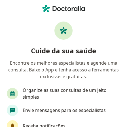
Men
Medicina Física E Reabilitação • Caxias Do Sul, Rio Grande do Sul RS
Filtros
• 1
Convênio
Mapa
Clínicas de medicina física e reabilitação em
Cuide da sua saúde
Caxias Do Sul
Encontre os melhores especialistas e agende uma
consulta. Baixe o App e tenha acesso a ferramentas
Qual é o seu convênio?
exclusivas e gratuitas.
Organize as suas consultas de um jeito
simples
Envie mensagens para os especialistas
Receba notificações