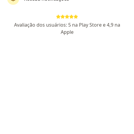
Ortomed-Clinica Ortopedia. E
Med.Esp.Ltda
Especialista em medicina física e reabilitação, Ortopedista -
Avaliação dos usuários: 5 na Play Store e 4,9 na
traumatologista
Apple
EDIMAR MEDEIROS DANTAS: 942 RN
Av. Salgado Filho, 66, Natal
•
Mapa
Ortomed-Clinica Ortopedia. E Med.Esp.Ltda
Nenhum profissional neste centro médico tem consultas disponíveis
Mostrar perfil