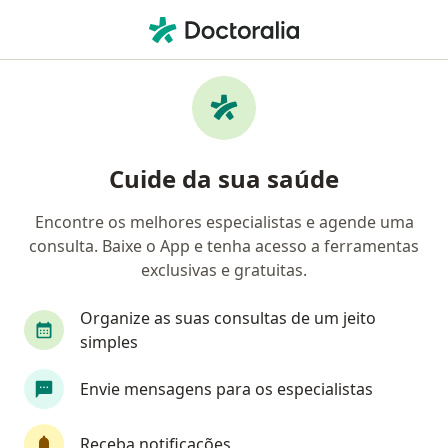
Men
Medicina Física E Reabilitação • Natal, Rio Grande do Norte RN
Filtros
• 1
Convênio
Mapa
Clínicas de medicina física e reabilitação em
Cuide da sua saúde
Natal
Encontre os melhores especialistas e agende uma
consulta. Baixe o App e tenha acesso a ferramentas
Qual é o seu convênio?
exclusivas e gratuitas.
Organize as suas consultas de um jeito
simples
Envie mensagens para os especialistas
Receba notificações